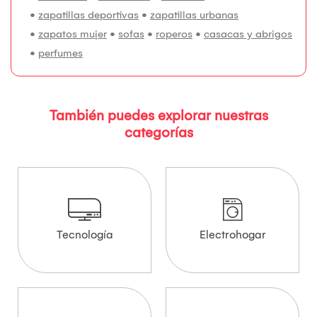
•
zapatillas deportivas
•
zapatillas urbanas
•
zapatos mujer
•
sofas
•
roperos
•
casacas y abrigos
•
perfumes
También puedes explorar nuestras
categorías
Tecnología
Electrohogar