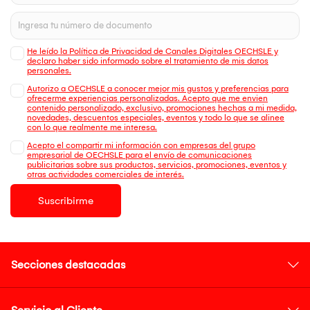
He leído la Política de Privacidad de Canales Digitales OECHSLE y
declaro haber sido informado sobre el tratamiento de mis datos
personales.
Autorizo a OECHSLE a conocer mejor mis gustos y preferencias para
ofrecerme experiencias personalizadas. Acepto que me envien
contenido personalizado, exclusivo, promociones hechas a mi medida,
novedades, descuentos especiales, eventos y todo lo que se alinee
con lo que realmente me interesa.
Acepto el compartir mi información con empresas del grupo
empresarial de OECHSLE para el envío de comunicaciones
publicitarias sobre sus productos, servicios, promociones, eventos y
otras actividades comerciales de interés.
Suscribirme
Secciones destacadas