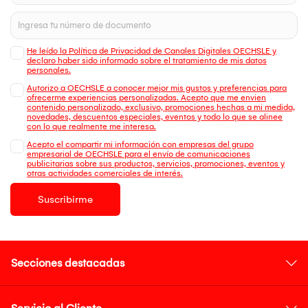
He leído la Política de Privacidad de Canales Digitales OECHSLE y
declaro haber sido informado sobre el tratamiento de mis datos
personales.
Autorizo a OECHSLE a conocer mejor mis gustos y preferencias para
ofrecerme experiencias personalizadas. Acepto que me envien
contenido personalizado, exclusivo, promociones hechas a mi medida,
novedades, descuentos especiales, eventos y todo lo que se alinee
con lo que realmente me interesa.
Acepto el compartir mi información con empresas del grupo
empresarial de OECHSLE para el envío de comunicaciones
publicitarias sobre sus productos, servicios, promociones, eventos y
otras actividades comerciales de interés.
Suscribirme
Secciones destacadas