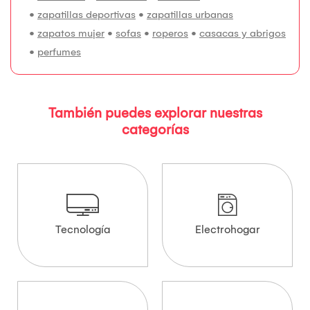
•
zapatillas deportivas
•
zapatillas urbanas
•
zapatos mujer
•
sofas
•
roperos
•
casacas y abrigos
•
perfumes
También puedes explorar nuestras
categorías
Tecnología
Electrohogar