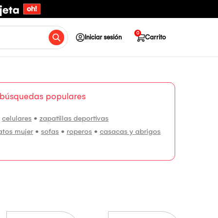
0
Iniciar sesión
Carrito
 búsquedas populares
•
celulares
•
zapatillas deportivas
atos mujer
•
sofas
•
roperos
•
casacas y abrigos