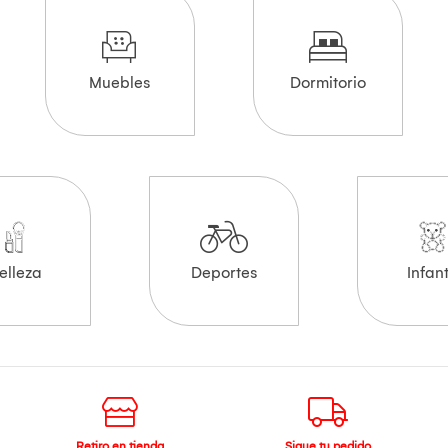
Muebles
Dormitorio
elleza
Deportes
Infant
Retiro en tienda
Sigue tu pedido