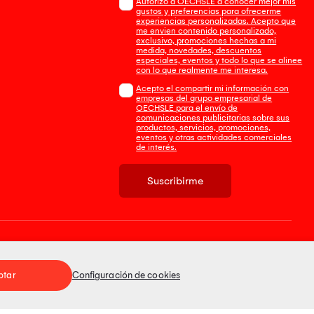
Autorizo a OECHSLE a conocer mejor mis
gustos y preferencias para ofrecerme
experiencias personalizadas. Acepto que
me envien contenido personalizado,
exclusivo, promociones hechas a mi
medida, novedades, descuentos
especiales, eventos y todo lo que se alinee
con lo que realmente me interesa.
Acepto el compartir mi información con
empresas del grupo empresarial de
OECHSLE para el envío de
comunicaciones publicitarias sobre sus
productos, servicios, promociones,
eventos y otras actividades comerciales
de interés.
Suscribirme
Tienda 100% Segura
ptar
Configuración de cookies