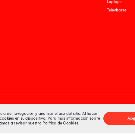
Laptops
Televisores
Medios de pago
a de navegación y analizar el uso del sitio. Al hacer
e cookies en su dispositivo. Para más información sobre
Ace
itamos a revisar nuestra
Política de Cookies
.