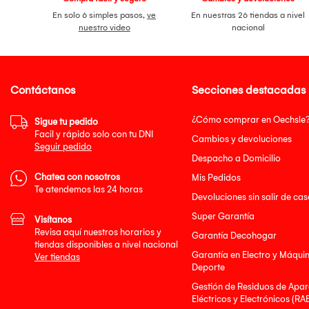
En solo 6 simples pasos,
ve
En nuestras 26 tiendas a nivel
nuestro video
nacional
Contáctanos
Secciones destacadas
¿Cómo comprar en Oechsle
Sigue tu pedido
Facil y rápido solo con tu DNI
Cambios y devoluciones
Seguir pedido
Despacho a Domicilio
Chatea con nosotros
Mis Pedidos
Te atendemos las 24 horas
Devoluciones sin salir de cas
Super Garantía
Visítanos
Revisa aquí nuestros horarios y
Garantía Decohogar
tiendas disponibles a nivel nacional
Garantía en Electro y Máqui
Ver tiendas
Deporte
Gestión de Residuos de Apar
Eléctricos y Electrónicos (RA