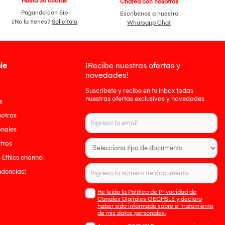
Hasta 36 cuotas
Chatea con nosotros
Pagando con Sip
Escríbenos a nuestro
¿No la tienes?
Solicítala
Whatsapp Chat
le
¡Recibe nuestras ofertas y
novedades!
Suscríbete y recibe en tu inbox todas
nuestras ofertas exclusivas y novedades
s
sotros
onales
tros
- Ethics channel
endencias!
He leído la Política de Privacidad de
Canales Digitales OECHSLE y declaro
haber sido informado sobre el tratamiento
de mis datos personales.