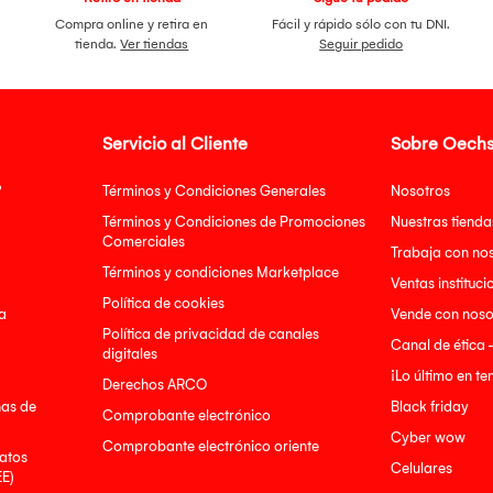
Compra online y retira en
Fácil y rápido sólo con tu DNI.
tienda.
Ver tiendas
Seguir pedido
Servicio al Cliente
Sobre Oechs
?
Términos y Condiciones Generales
Nosotros
Términos y Condiciones de Promociones
Nuestras tienda
Comerciales
Trabaja con no
Términos y condiciones Marketplace
Ventas instituci
Política de cookies
a
Vende con noso
Política de privacidad de canales
Canal de ética 
digitales
¡Lo último en t
Derechos ARCO
nas de
Black friday
Comprobante electrónico
Cyber wow
Comprobante electrónico oriente
atos
Celulares
EE)