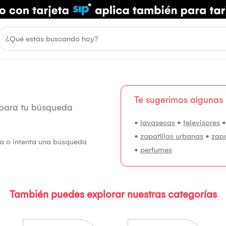
Te sugerimos algunas
 para tu búsqueda
•
lavasecas
•
televisores
•
zapatillas urbanas
•
zap
fía o intenta una búsqueda
•
perfumes
También puedes explorar nuestras categorías