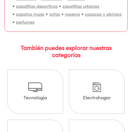
•
zapatillas deportivas
•
zapatillas urbanas
•
zapatos mujer
•
sofas
•
roperos
•
casacas y abrigos
•
perfumes
También puedes explorar nuestras
categorías
Tecnología
Electrohogar