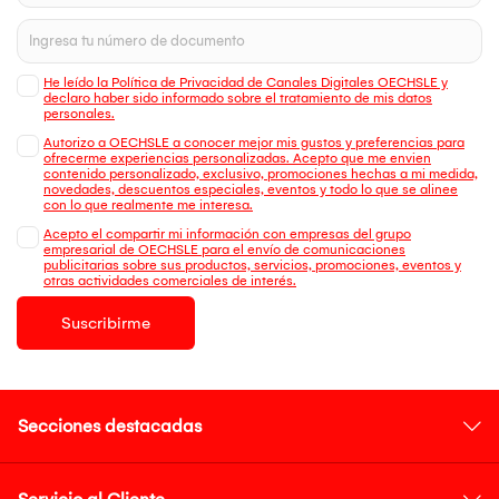
He leído la Política de Privacidad de Canales Digitales OECHSLE y
declaro haber sido informado sobre el tratamiento de mis datos
personales.
Autorizo a OECHSLE a conocer mejor mis gustos y preferencias para
ofrecerme experiencias personalizadas. Acepto que me envien
contenido personalizado, exclusivo, promociones hechas a mi medida,
novedades, descuentos especiales, eventos y todo lo que se alinee
con lo que realmente me interesa.
Acepto el compartir mi información con empresas del grupo
empresarial de OECHSLE para el envío de comunicaciones
publicitarias sobre sus productos, servicios, promociones, eventos y
otras actividades comerciales de interés.
Suscribirme
Secciones destacadas