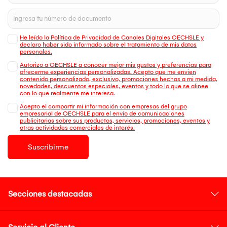
He leído la Política de Privacidad de Canales Digitales OECHSLE y
declaro haber sido informado sobre el tratamiento de mis datos
personales.
Autorizo a OECHSLE a conocer mejor mis gustos y preferencias para
ofrecerme experiencias personalizadas. Acepto que me envien
contenido personalizado, exclusivo, promociones hechas a mi medida,
novedades, descuentos especiales, eventos y todo lo que se alinee
con lo que realmente me interesa.
Acepto el compartir mi información con empresas del grupo
empresarial de OECHSLE para el envío de comunicaciones
publicitarias sobre sus productos, servicios, promociones, eventos y
otras actividades comerciales de interés.
Suscribirme
Secciones destacadas