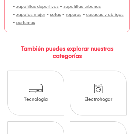
•
zapatillas deportivas
•
zapatillas urbanas
•
zapatos mujer
•
sofas
•
roperos
•
casacas y abrigos
•
perfumes
También puedes explorar nuestras
categorías
Tecnología
Electrohogar