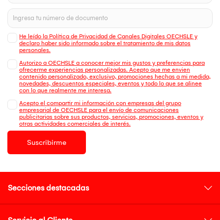
He leído la Política de Privacidad de Canales Digitales OECHSLE y
declaro haber sido informado sobre el tratamiento de mis datos
personales.
Autorizo a OECHSLE a conocer mejor mis gustos y preferencias para
ofrecerme experiencias personalizadas. Acepto que me envien
contenido personalizado, exclusivo, promociones hechas a mi medida,
novedades, descuentos especiales, eventos y todo lo que se alinee
con lo que realmente me interesa.
Acepto el compartir mi información con empresas del grupo
empresarial de OECHSLE para el envío de comunicaciones
publicitarias sobre sus productos, servicios, promociones, eventos y
otras actividades comerciales de interés.
Suscribirme
Secciones destacadas