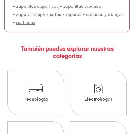
•
zapatillas deportivas
•
zapatillas urbanas
•
zapatos mujer
•
sofas
•
roperos
•
casacas y abrigos
•
perfumes
También puedes explorar nuestras
categorías
Tecnología
Electrohogar