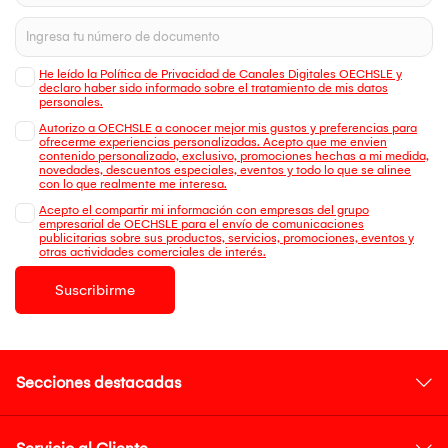
He leído la Política de Privacidad de Canales Digitales OECHSLE y
declaro haber sido informado sobre el tratamiento de mis datos
personales.
Autorizo a OECHSLE a conocer mejor mis gustos y preferencias para
ofrecerme experiencias personalizadas. Acepto que me envien
contenido personalizado, exclusivo, promociones hechas a mi medida,
novedades, descuentos especiales, eventos y todo lo que se alinee
con lo que realmente me interesa.
Acepto el compartir mi información con empresas del grupo
empresarial de OECHSLE para el envío de comunicaciones
publicitarias sobre sus productos, servicios, promociones, eventos y
otras actividades comerciales de interés.
Suscribirme
Secciones destacadas