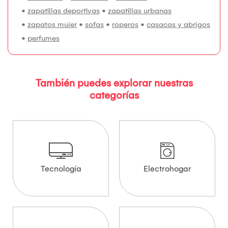
•
zapatillas deportivas
•
zapatillas urbanas
•
zapatos mujer
•
sofas
•
roperos
•
casacas y abrigos
•
perfumes
También puedes explorar nuestras
categorías
Tecnología
Electrohogar