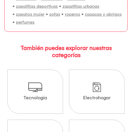
•
zapatillas deportivas
•
zapatillas urbanas
•
zapatos mujer
•
sofas
•
roperos
•
casacas y abrigos
•
perfumes
También puedes explorar nuestras
categorías
Tecnología
Electrohogar