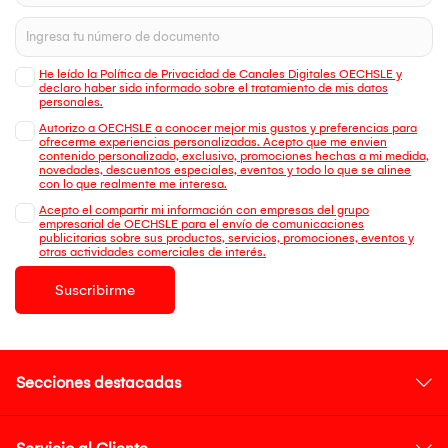
He leído la Política de Privacidad de Canales Digitales OECHSLE y
declaro haber sido informado sobre el tratamiento de mis datos
personales.
Autorizo a OECHSLE a conocer mejor mis gustos y preferencias para
ofrecerme experiencias personalizadas. Acepto que me envien
contenido personalizado, exclusivo, promociones hechas a mi medida,
novedades, descuentos especiales, eventos y todo lo que se alinee
con lo que realmente me interesa.
Acepto el compartir mi información con empresas del grupo
empresarial de OECHSLE para el envío de comunicaciones
publicitarias sobre sus productos, servicios, promociones, eventos y
otras actividades comerciales de interés.
Suscribirme
Secciones destacadas