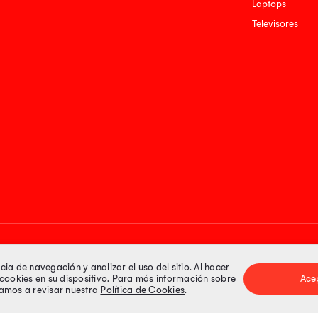
Laptops
Televisores
Medios de pago
a de navegación y analizar el uso del sitio. Al hacer
e cookies en su dispositivo. Para más información sobre
Ace
itamos a revisar nuestra
Política de Cookies
.