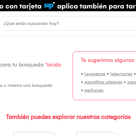
Te sugerimos algunas
 para tu búsqueda
“acido
•
lavasecas
•
televisores
•
zapatillas urbanas
•
zap
fía o intenta una búsqueda
•
perfumes
También puedes explorar nuestras categorías