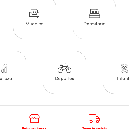
Muebles
Dormitorio
elleza
Deportes
Infant
Retiro en tienda
Sigue tu pedido