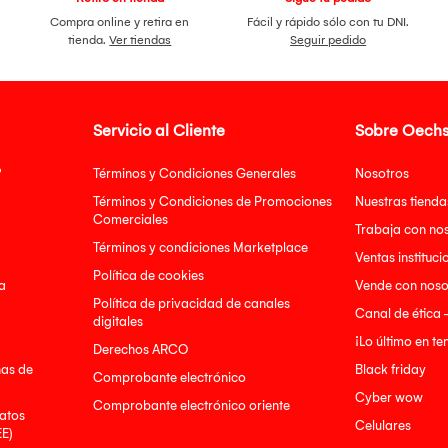
Compra online y retira en
Fácil y rápido sólo con tu DNI.
tienda.
Ver tiendas
Seguir pedido
Servicio al Cliente
Sobre Oechs
?
Términos y Condiciones Generales
Nosotros
Términos y Condiciones de Promociones
Nuestras tienda
Comerciales
Trabaja con no
Términos y condiciones Marketplace
Ventas instituci
Política de cookies
a
Vende con noso
Política de privacidad de canales
Canal de ética 
digitales
¡Lo último en t
Derechos ARCO
nas de
Black friday
Comprobante electrónico
Cyber wow
Comprobante electrónico oriente
atos
Celulares
EE)