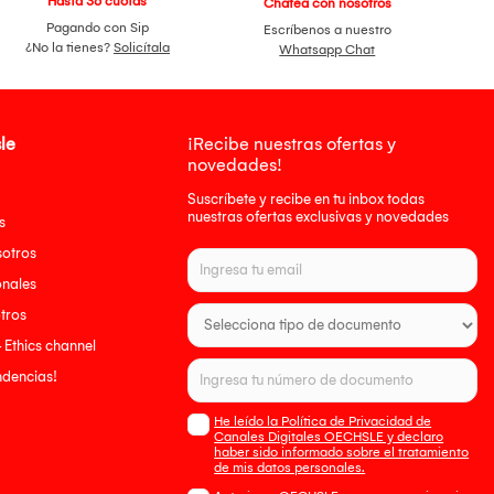
Hasta 36 cuotas
Chatea con nosotros
Pagando con Sip
Escríbenos a nuestro
¿No la tienes?
Solicítala
Whatsapp Chat
le
¡Recibe nuestras ofertas y
novedades!
Suscríbete y recibe en tu inbox todas
nuestras ofertas exclusivas y novedades
s
sotros
onales
tros
- Ethics channel
endencias!
He leído la Política de Privacidad de
Canales Digitales OECHSLE y declaro
haber sido informado sobre el tratamiento
de mis datos personales.