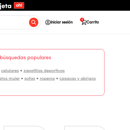
0
Iniciar sesión
Carrito
 búsquedas populares
•
celulares
•
zapatillas deportivas
atos mujer
•
sofas
•
roperos
•
casacas y abrigos