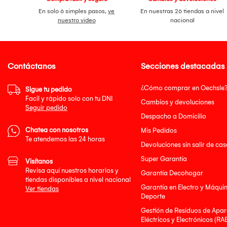
En solo 6 simples pasos,
ve
En nuestras 26 tiendas a nivel
nuestro video
nacional
Contáctanos
Secciones destacadas
¿Cómo comprar en Oechsle
Sigue tu pedido
Facil y rápido solo con tu DNI
Cambios y devoluciones
Seguir pedido
Despacho a Domicilio
Chatea con nosotros
Mis Pedidos
Te atendemos las 24 horas
Devoluciones sin salir de cas
Super Garantía
Visítanos
Revisa aquí nuestros horarios y
Garantía Decohogar
tiendas disponibles a nivel nacional
Garantía en Electro y Máqui
Ver tiendas
Deporte
Gestión de Residuos de Apar
Eléctricos y Electrónicos (RA