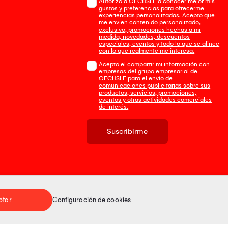
Autorizo a OECHSLE a conocer mejor mis
gustos y preferencias para ofrecerme
experiencias personalizadas. Acepto que
me envien contenido personalizado,
exclusivo, promociones hechas a mi
medida, novedades, descuentos
especiales, eventos y todo lo que se alinee
con lo que realmente me interesa.
Acepto el compartir mi información con
empresas del grupo empresarial de
OECHSLE para el envío de
comunicaciones publicitarias sobre sus
productos, servicios, promociones,
eventos y otras actividades comerciales
de interés.
Suscribirme
Tienda 100% Segura
ptar
Configuración de cookies