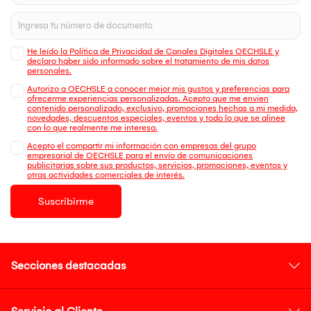
He leído la Política de Privacidad de Canales Digitales OECHSLE y
declaro haber sido informado sobre el tratamiento de mis datos
personales.
Autorizo a OECHSLE a conocer mejor mis gustos y preferencias para
ofrecerme experiencias personalizadas. Acepto que me envien
contenido personalizado, exclusivo, promociones hechas a mi medida,
novedades, descuentos especiales, eventos y todo lo que se alinee
con lo que realmente me interesa.
Acepto el compartir mi información con empresas del grupo
empresarial de OECHSLE para el envío de comunicaciones
publicitarias sobre sus productos, servicios, promociones, eventos y
otras actividades comerciales de interés.
Suscribirme
Secciones destacadas