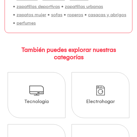
•
zapatillas deportivas
•
zapatillas urbanas
•
zapatos mujer
•
sofas
•
roperos
•
casacas y abrigos
•
perfumes
También puedes explorar nuestras
categorías
Tecnología
Electrohogar