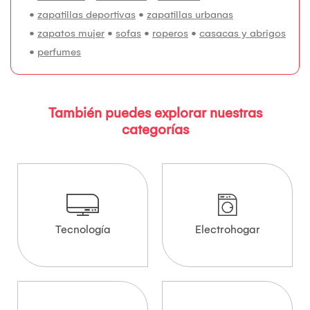
•
zapatillas deportivas
•
zapatillas urbanas
•
zapatos mujer
•
sofas
•
roperos
•
casacas y abrigos
•
perfumes
También puedes explorar nuestras
categorías
Tecnología
Electrohogar