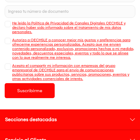
He leído la Política de Privacidad de Canales Digitales OECHSLE y
declaro haber sido informado sobre el tratamiento de mis datos
personales.
Autorizo a OECHSLE a conocer mejor mis gustos y preferencias para
ofrecerme experiencias personalizadas. Acepto que me envien
contenido personalizado, exclusivo, promociones hechas a mi medida,
novedades, descuentos especiales, eventos y todo lo que se alinee
con lo que realmente me interesa.
Acepto el compartir mi información con empresas del grupo
empresarial de OECHSLE para el envío de comunicaciones
publicitarias sobre sus productos, servicios, promociones, eventos y
otras actividades comerciales de interés.
Suscribirme
Secciones destacadas