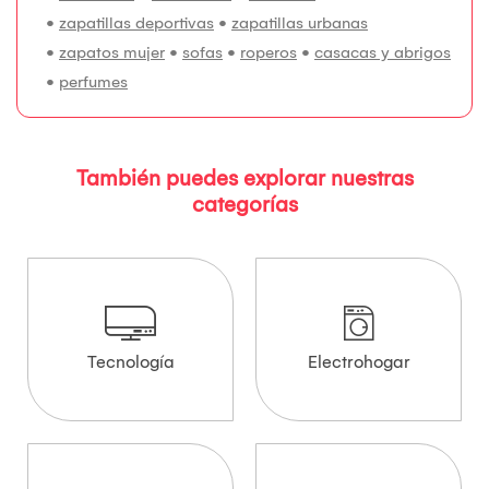
•
zapatillas deportivas
•
zapatillas urbanas
•
zapatos mujer
•
sofas
•
roperos
•
casacas y abrigos
•
perfumes
También puedes explorar nuestras
categorías
Tecnología
Electrohogar