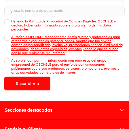
He leído la Política de Privacidad de Canales Digitales OECHSLE y
declaro haber sido informado sobre el tratamiento de mis datos
personales.
Autorizo a OECHSLE a conocer mejor mis gustos y preferencias para
ofrecerme experiencias personalizadas. Acepto que me envien
contenido personalizado, exclusivo, promociones hechas a mi medida,
novedades, descuentos especiales, eventos y todo lo que se alinee
con lo que realmente me interesa.
Acepto el compartir mi información con empresas del grupo
empresarial de OECHSLE para el envío de comunicaciones
publicitarias sobre sus productos, servicios, promociones, eventos y
otras actividades comerciales de interés.
Suscribirme
Secciones destacadas