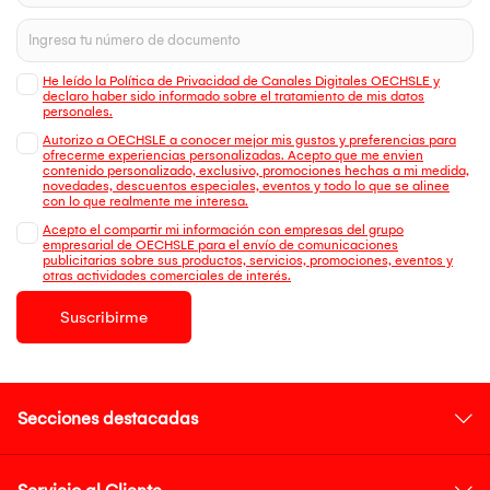
He leído la Política de Privacidad de Canales Digitales OECHSLE y
declaro haber sido informado sobre el tratamiento de mis datos
personales.
Autorizo a OECHSLE a conocer mejor mis gustos y preferencias para
ofrecerme experiencias personalizadas. Acepto que me envien
contenido personalizado, exclusivo, promociones hechas a mi medida,
novedades, descuentos especiales, eventos y todo lo que se alinee
con lo que realmente me interesa.
Acepto el compartir mi información con empresas del grupo
empresarial de OECHSLE para el envío de comunicaciones
publicitarias sobre sus productos, servicios, promociones, eventos y
otras actividades comerciales de interés.
Suscribirme
Secciones destacadas