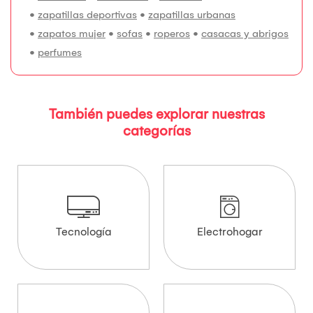
•
zapatillas deportivas
•
zapatillas urbanas
•
zapatos mujer
•
sofas
•
roperos
•
casacas y abrigos
•
perfumes
También puedes explorar nuestras
categorías
Tecnología
Electrohogar