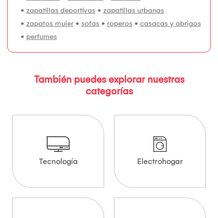
•
zapatillas deportivas
•
zapatillas urbanas
•
zapatos mujer
•
sofas
•
roperos
•
casacas y abrigos
•
perfumes
También puedes explorar nuestras
categorías
Tecnología
Electrohogar