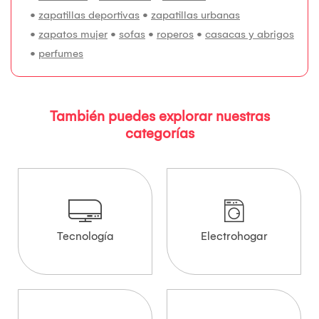
•
zapatillas deportivas
•
zapatillas urbanas
•
zapatos mujer
•
sofas
•
roperos
•
casacas y abrigos
•
perfumes
También puedes explorar nuestras
categorías
Tecnología
Electrohogar