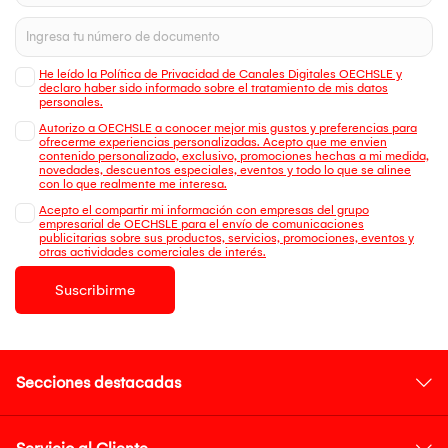
He leído la Política de Privacidad de Canales Digitales OECHSLE y
declaro haber sido informado sobre el tratamiento de mis datos
personales.
Autorizo a OECHSLE a conocer mejor mis gustos y preferencias para
ofrecerme experiencias personalizadas. Acepto que me envien
contenido personalizado, exclusivo, promociones hechas a mi medida,
novedades, descuentos especiales, eventos y todo lo que se alinee
con lo que realmente me interesa.
Acepto el compartir mi información con empresas del grupo
empresarial de OECHSLE para el envío de comunicaciones
publicitarias sobre sus productos, servicios, promociones, eventos y
otras actividades comerciales de interés.
Suscribirme
Secciones destacadas