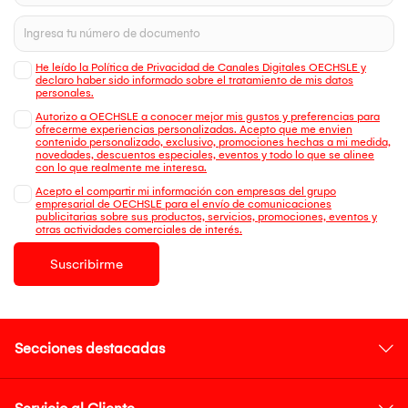
He leído la Política de Privacidad de Canales Digitales OECHSLE y
declaro haber sido informado sobre el tratamiento de mis datos
personales.
Autorizo a OECHSLE a conocer mejor mis gustos y preferencias para
ofrecerme experiencias personalizadas. Acepto que me envien
contenido personalizado, exclusivo, promociones hechas a mi medida,
novedades, descuentos especiales, eventos y todo lo que se alinee
con lo que realmente me interesa.
Acepto el compartir mi información con empresas del grupo
empresarial de OECHSLE para el envío de comunicaciones
publicitarias sobre sus productos, servicios, promociones, eventos y
otras actividades comerciales de interés.
Suscribirme
Secciones destacadas