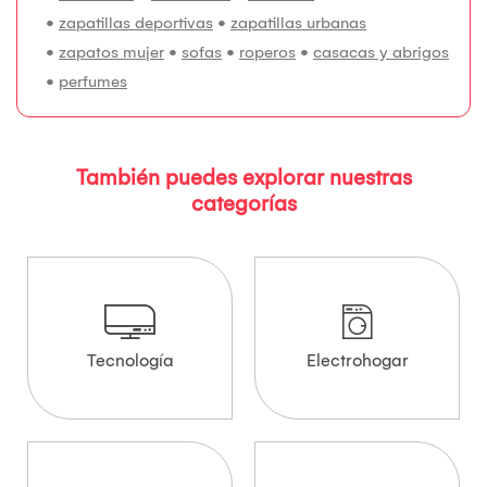
•
zapatillas deportivas
•
zapatillas urbanas
•
zapatos mujer
•
sofas
•
roperos
•
casacas y abrigos
•
perfumes
También puedes explorar nuestras
categorías
Tecnología
Electrohogar