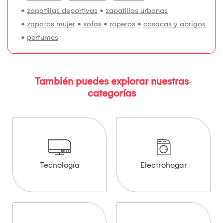
•
zapatillas deportivas
•
zapatillas urbanas
•
zapatos mujer
•
sofas
•
roperos
•
casacas y abrigos
•
perfumes
También puedes explorar nuestras
categorías
Tecnología
Electrohogar