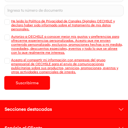
He leído la Política de Privacidad de Canales Digitales OECHSLE y
declaro haber sido informado sobre el tratamiento de mis datos
personales.
Autorizo a OECHSLE a conocer mejor mis gustos y preferencias para
ofrecerme experiencias personalizadas. Acepto que me envien
contenido personalizado, exclusivo, promociones hechas a mi medida,
novedades, descuentos especiales, eventos y todo lo que se alinee
con lo que realmente me interesa.
Acepto el compartir mi información con empresas del grupo
empresarial de OECHSLE para el envío de comunicaciones
publicitarias sobre sus productos, servicios, promociones, eventos y
otras actividades comerciales de interés.
Suscribirme
Secciones destacadas