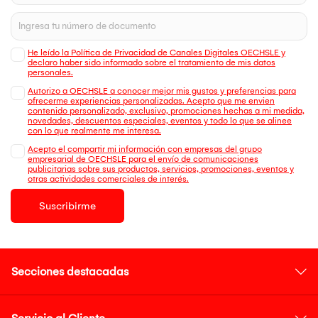
He leído la Política de Privacidad de Canales Digitales OECHSLE y
declaro haber sido informado sobre el tratamiento de mis datos
personales.
Autorizo a OECHSLE a conocer mejor mis gustos y preferencias para
ofrecerme experiencias personalizadas. Acepto que me envien
contenido personalizado, exclusivo, promociones hechas a mi medida,
novedades, descuentos especiales, eventos y todo lo que se alinee
con lo que realmente me interesa.
Acepto el compartir mi información con empresas del grupo
empresarial de OECHSLE para el envío de comunicaciones
publicitarias sobre sus productos, servicios, promociones, eventos y
otras actividades comerciales de interés.
Suscribirme
Secciones destacadas