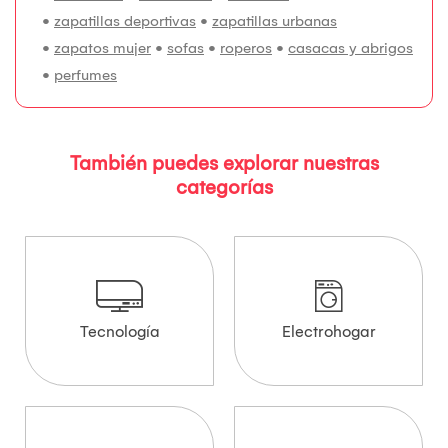
•
zapatillas deportivas
•
zapatillas urbanas
•
zapatos mujer
•
sofas
•
roperos
•
casacas y abrigos
•
perfumes
También puedes explorar nuestras
categorías
Tecnología
Electrohogar