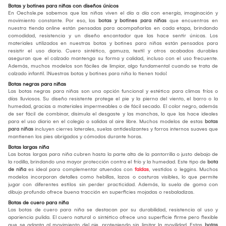
Botas y botines para niñas con diseños únicos
En Oechsle.pe sabemos que las niñas viven el día a día con energía, imaginación y
movimiento constante. Por eso, las
botas y botines para niñas
que encuentras en
nuestra tienda online están pensadas para acompañarlas en cada etapa, brindando
comodidad, resistencia y un diseño encantador que las hace sentir únicas. Los
materiales utilizados en nuestras botas y botines para niñas están pensados para
resistir el uso diario. Cuero sintético, gamuza, textil y otros acabados durables
aseguran que el calzado mantenga su forma y calidad, incluso con el uso frecuente.
Además, muchos modelos son fáciles de limpiar, algo fundamental cuando se trata de
calzado infantil. ¡Nuestras botas y botines para niña lo tienen todo!
Botas negras para niñas
Las botas negras para niñas son una opción funcional y estética para climas fríos o
días lluviosos. Su diseño resistente protege el pie y la pierna del viento, el barro o la
humedad, gracias a materiales impermeables o de fácil secado. El color negro, además
de ser fácil de combinar, disimula el desgaste y las manchas, lo que las hace ideales
para el uso diario en el colegio o salidas al aire libre. Muchos modelos de estas
botas
para niñas
incluyen cierres laterales, suelas antideslizantes y forros internos suaves que
mantienen los pies abrigados y cómodos durante horas.
Botas largas niña
Las botas largas para niña cubren hasta la parte alta de la pantorrilla o justo debajo de
la rodilla, brindando una mayor protección contra el frío y la humedad. Este tipo de
bota
de niña
es ideal para complementar atuendos con
faldas
, vestidos o leggins. Muchos
modelos incorporan detalles como hebillas, lazos o costuras visibles, lo que permite
jugar con diferentes estilos sin perder practicidad. Además, la suela de goma con
dibujo profundo ofrece buena tracción en superficies mojadas o resbaladizas.
Botas de cuero para niña
Las botas de cuero para niña se destacan por su durabilidad, resistencia al uso y
apariencia pulida. El cuero natural o sintético ofrece una superficie firme pero flexible
que se adapta al movimiento del pie, protegiendo sin limitar la movilidad. Estas
botas