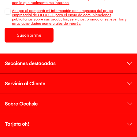
con lo que realmente me interesa.
Acepto el compartir mi información con empresas del grupo
empresarial de OECHSLE para el envío de comunicaciones
publicitarias sobre sus productos, servicios, promociones, eventos y
otras actividades comerciales de interés.
Suscribirme
Secciones destacadas
Servicio al Cliente
Sobre Oechsle
Tarjeta oh!