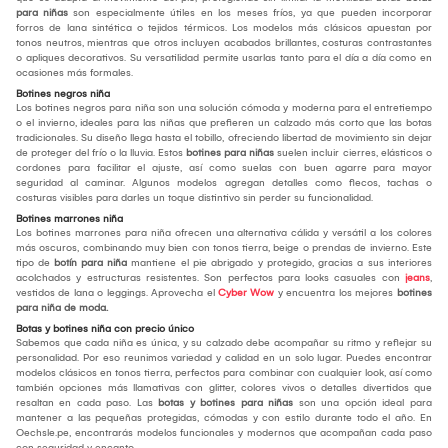
para niñas
son especialmente útiles en los meses fríos, ya que pueden incorporar
forros de lana sintética o tejidos térmicos. Los modelos más clásicos apuestan por
tonos neutros, mientras que otros incluyen acabados brillantes, costuras contrastantes
o apliques decorativos. Su versatilidad permite usarlas tanto para el día a día como en
ocasiones más formales.
Botines negros niña
Los botines negros para niña son una solución cómoda y moderna para el entretiempo
o el invierno, ideales para las niñas que prefieren un calzado más corto que las botas
tradicionales. Su diseño llega hasta el tobillo, ofreciendo libertad de movimiento sin dejar
de proteger del frío o la lluvia. Estos
botines para niñas
suelen incluir cierres, elásticos o
cordones para facilitar el ajuste, así como suelas con buen agarre para mayor
seguridad al caminar. Algunos modelos agregan detalles como flecos, tachas o
costuras visibles para darles un toque distintivo sin perder su funcionalidad.
Botines marrones niña
Los botines marrones para niña ofrecen una alternativa cálida y versátil a los colores
más oscuros, combinando muy bien con tonos tierra, beige o prendas de invierno. Este
tipo de
botín para niña
mantiene el pie abrigado y protegido, gracias a sus interiores
acolchados y estructuras resistentes. Son perfectos para looks casuales con
jeans
,
vestidos de lana o leggings. Aprovecha el
Cyber Wow
y encuentra los mejores
botines
para niña de moda.
Botas y botines niña con precio único
Sabemos que cada niña es única, y su calzado debe acompañar su ritmo y reflejar su
personalidad. Por eso reunimos variedad y calidad en un solo lugar. Puedes encontrar
modelos clásicos en tonos tierra, perfectos para combinar con cualquier look, así como
también opciones más llamativas con glitter, colores vivos o detalles divertidos que
resaltan en cada paso. Las
botas y botines para niñas
son una opción ideal para
mantener a las pequeñas protegidas, cómodas y con estilo durante todo el año. En
Oechsle.pe, encontrarás modelos funcionales y modernos que acompañan cada paso
con seguridad y encanto.