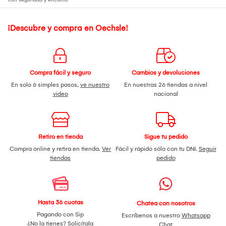
¡Descubre y compra en Oechsle!
Compra fácil y seguro
Cambios y devoluciones
En solo 6 simples pasos,
ve nuestro
En nuestras 26 tiendas a nivel
video
nacional
Retiro en tienda
Sigue tu pedido
Compra online y retira en tienda.
Ver
Fácil y rápido sólo con tu DNI.
Seguir
tiendas
pedido
Hasta 36 cuotas
Chatea con nosotros
Pagando con Sip
Escríbenos a nuestro
Whatsapp
¿No la tienes?
Solicítala
Chat