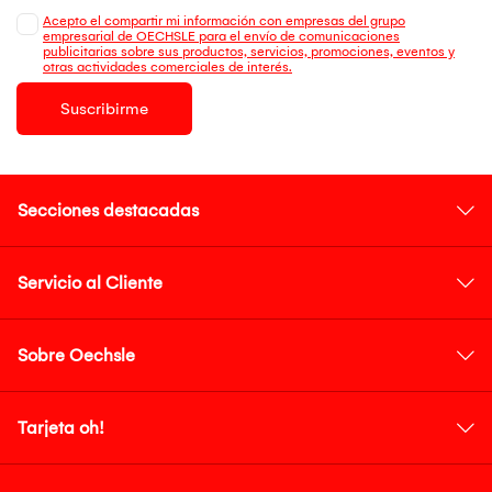
Acepto el compartir mi información con empresas del grupo
empresarial de OECHSLE para el envío de comunicaciones
publicitarias sobre sus productos, servicios, promociones, eventos y
otras actividades comerciales de interés.
Suscribirme
Secciones destacadas
Servicio al Cliente
Sobre Oechsle
Tarjeta oh!