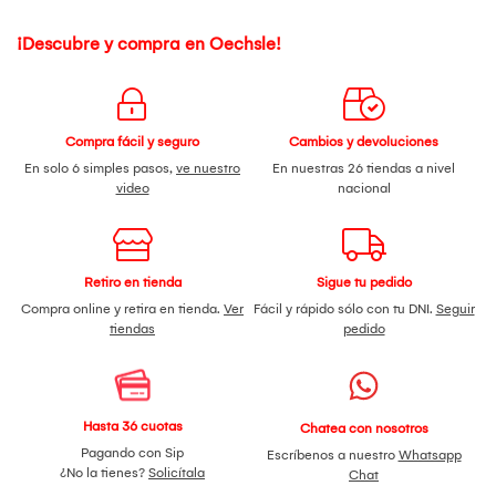
¡Descubre y compra en Oechsle!
Compra fácil y seguro
Cambios y devoluciones
En solo 6 simples pasos,
ve nuestro
En nuestras 26 tiendas a nivel
video
nacional
Retiro en tienda
Sigue tu pedido
Compra online y retira en tienda.
Ver
Fácil y rápido sólo con tu DNI.
Seguir
tiendas
pedido
Hasta 36 cuotas
Chatea con nosotros
Pagando con Sip
Escríbenos a nuestro
Whatsapp
¿No la tienes?
Solicítala
Chat