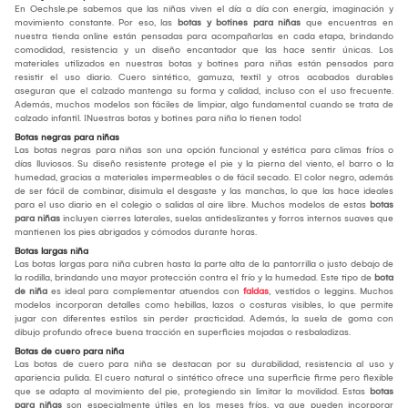
En Oechsle.pe sabemos que las niñas viven el día a día con energía, imaginación y
movimiento constante. Por eso, las
botas y botines para niñas
que encuentras en
nuestra tienda online están pensadas para acompañarlas en cada etapa, brindando
comodidad, resistencia y un diseño encantador que las hace sentir únicas. Los
materiales utilizados en nuestras botas y botines para niñas están pensados para
resistir el uso diario. Cuero sintético, gamuza, textil y otros acabados durables
aseguran que el calzado mantenga su forma y calidad, incluso con el uso frecuente.
Además, muchos modelos son fáciles de limpiar, algo fundamental cuando se trata de
calzado infantil. ¡Nuestras botas y botines para niña lo tienen todo!
Botas negras para niñas
Las botas negras para niñas son una opción funcional y estética para climas fríos o
días lluviosos. Su diseño resistente protege el pie y la pierna del viento, el barro o la
humedad, gracias a materiales impermeables o de fácil secado. El color negro, además
de ser fácil de combinar, disimula el desgaste y las manchas, lo que las hace ideales
para el uso diario en el colegio o salidas al aire libre. Muchos modelos de estas
botas
para niñas
incluyen cierres laterales, suelas antideslizantes y forros internos suaves que
mantienen los pies abrigados y cómodos durante horas.
Botas largas niña
Las botas largas para niña cubren hasta la parte alta de la pantorrilla o justo debajo de
la rodilla, brindando una mayor protección contra el frío y la humedad. Este tipo de
bota
de niña
es ideal para complementar atuendos con
faldas
, vestidos o leggins. Muchos
modelos incorporan detalles como hebillas, lazos o costuras visibles, lo que permite
jugar con diferentes estilos sin perder practicidad. Además, la suela de goma con
dibujo profundo ofrece buena tracción en superficies mojadas o resbaladizas.
Botas de cuero para niña
Las botas de cuero para niña se destacan por su durabilidad, resistencia al uso y
apariencia pulida. El cuero natural o sintético ofrece una superficie firme pero flexible
que se adapta al movimiento del pie, protegiendo sin limitar la movilidad. Estas
botas
para niñas
son especialmente útiles en los meses fríos, ya que pueden incorporar