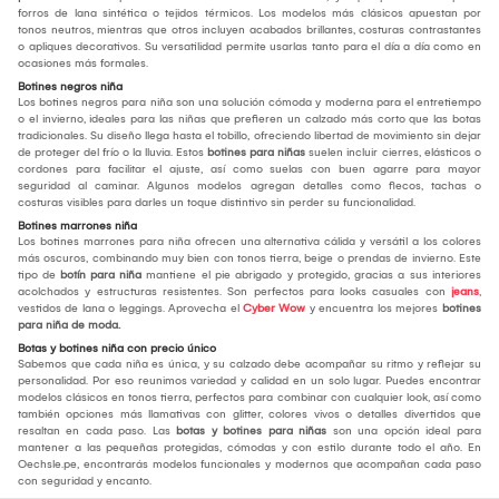
forros de lana sintética o tejidos térmicos. Los modelos más clásicos apuestan por
tonos neutros, mientras que otros incluyen acabados brillantes, costuras contrastantes
o apliques decorativos. Su versatilidad permite usarlas tanto para el día a día como en
ocasiones más formales.
Botines negros niña
Los botines negros para niña son una solución cómoda y moderna para el entretiempo
o el invierno, ideales para las niñas que prefieren un calzado más corto que las botas
tradicionales. Su diseño llega hasta el tobillo, ofreciendo libertad de movimiento sin dejar
de proteger del frío o la lluvia. Estos
botines para niñas
suelen incluir cierres, elásticos o
cordones para facilitar el ajuste, así como suelas con buen agarre para mayor
seguridad al caminar. Algunos modelos agregan detalles como flecos, tachas o
costuras visibles para darles un toque distintivo sin perder su funcionalidad.
Botines marrones niña
Los botines marrones para niña ofrecen una alternativa cálida y versátil a los colores
más oscuros, combinando muy bien con tonos tierra, beige o prendas de invierno. Este
tipo de
botín para niña
mantiene el pie abrigado y protegido, gracias a sus interiores
acolchados y estructuras resistentes. Son perfectos para looks casuales con
jeans
,
vestidos de lana o leggings. Aprovecha el
Cyber Wow
y encuentra los mejores
botines
para niña de moda.
Botas y botines niña con precio único
Sabemos que cada niña es única, y su calzado debe acompañar su ritmo y reflejar su
personalidad. Por eso reunimos variedad y calidad en un solo lugar. Puedes encontrar
modelos clásicos en tonos tierra, perfectos para combinar con cualquier look, así como
también opciones más llamativas con glitter, colores vivos o detalles divertidos que
resaltan en cada paso. Las
botas y botines para niñas
son una opción ideal para
mantener a las pequeñas protegidas, cómodas y con estilo durante todo el año. En
Oechsle.pe, encontrarás modelos funcionales y modernos que acompañan cada paso
con seguridad y encanto.