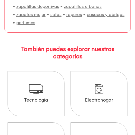
•
zapatillas deportivas
•
zapatillas urbanas
•
zapatos mujer
•
sofas
•
roperos
•
casacas y abrigos
•
perfumes
También puedes explorar nuestras
categorías
Tecnología
Electrohogar