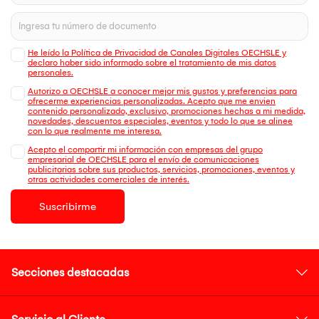
He leído la Política de Privacidad de Canales Digitales OECHSLE y
declaro haber sido informado sobre el tratamiento de mis datos
personales.
Autorizo a OECHSLE a conocer mejor mis gustos y preferencias para
ofrecerme experiencias personalizadas. Acepto que me envien
contenido personalizado, exclusivo, promociones hechas a mi medida,
novedades, descuentos especiales, eventos y todo lo que se alinee
con lo que realmente me interesa.
Acepto el compartir mi información con empresas del grupo
empresarial de OECHSLE para el envío de comunicaciones
publicitarias sobre sus productos, servicios, promociones, eventos y
otras actividades comerciales de interés.
Suscribirme
Secciones destacadas