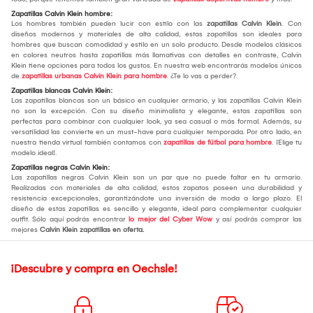
Zapatillas Calvin Klein hombre:
Los hombres también pueden lucir con estilo con las
zapatillas Calvin Klein
. Con
diseños modernos y materiales de alta calidad, estas zapatillas son ideales para
hombres que buscan comodidad y estilo en un solo producto. Desde modelos clásicos
en colores neutros hasta zapatillas más llamativas con detalles en contraste, Calvin
Klein tiene opciones para todos los gustos. En nuestra web encontrarás modelos únicos
de
zapatillas urbanas Calvin Klein para hombre
. ¿Te lo vas a perder?.
Zapatillas blancas Calvin Klein:
Las zapatillas blancas son un básico en cualquier armario, y las zapatillas Calvin Klein
no son la excepción. Con su diseño minimalista y elegante, estas zapatillas son
perfectas para combinar con cualquier look, ya sea casual o más formal. Además, su
versatilidad las convierte en un must-have para cualquier temporada. Por otro lado, en
nuestra tienda virtual también contamos con
zapatillas de fútbol para hombre
. ¡Elige tu
modelo ideal!.
Zapatillas negras Calvin Klein:
Las zapatillas negras Calvin Klein son un par que no puede faltar en tu armario.
Realizadas con materiales de alta calidad, estos zapatos poseen una durabilidad y
resistencia excepcionales, garantizándote una inversión de moda a largo plazo. El
diseño de estas zapatillas es sencillo y elegante, ideal para complementar cualquier
outfit. Sólo aquí podrás encontrar
lo mejor del Cyber Wow
y así podrás comprar las
mejores
Calvin Klein zapatillas en oferta.
¡Descubre y compra en Oechsle!