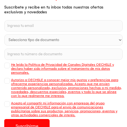
Suscríbete y recibe en tu inbox todas nuestras ofertas
exclusivas y novedades
He leído la Política de Privacidad de Canales Digitales OECHSLE y
declaro haber sido informado sobre el tratamiento de mis datos
personales.
Autorizo a OECHSLE a conocer mejor mis gustos y preferencias para
ofrecerme experiencias personalizadas. Acepto que me envien
contenido personalizado, exclusivo, promociones hechas a mi medida,
novedades, descuentos especiales, eventos y todo lo que se alinee
con lo que realmente me interesa.
Acepto el compartir mi información con empresas del grupo
empresarial de OECHSLE para el envío de comunicaciones
publicitarias sobre sus productos, servicios, promociones, eventos y
otras actividades comerciales de interés.
Suscribirme