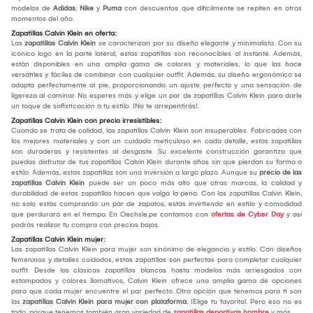
modelos de
Adidas
,
Nike
y
Puma
con descuentos que difícilmente se repiten en otros
momentos del año.
Zapatillas Calvin Klein en oferta:
Las
zapatillas Calvin Klein
se caracterizan por su diseño elegante y minimalista. Con su
icónico logo en la parte lateral, estas zapatillas son reconocibles al instante. Además,
están disponibles en una amplia gama de colores y materiales, lo que las hace
versátiles y fáciles de combinar con cualquier outfit. Además, su diseño ergonómico se
adapta perfectamente al pie, proporcionando un ajuste perfecto y una sensación de
ligereza al caminar. No esperes más y elige un par de zapatillas Calvin Klein para darle
un toque de sofisticación a tu estilo. ¡No te arrepentirás!.
Zapatillas Calvin Klein con precio irresistibles:
Cuando se trata de calidad, las zapatillas Calvin Klein son insuperables. Fabricadas con
los mejores materiales y con un cuidado meticuloso en cada detalle, estas zapatillas
son duraderas y resistentes al desgaste. Su excelente construcción garantiza que
puedas disfrutar de tus zapatillas Calvin Klein durante años sin que pierdan su forma o
estilo. Además, estas zapatillas son una inversión a largo plazo. Aunque su
precio de las
zapatillas Calvin Klein
puede ser un poco más alto que otras marcas, la calidad y
durabilidad de estas zapatillas hacen que valga la pena. Con las zapatillas Calvin Klein,
no solo estás comprando un par de zapatos, estás invirtiendo en estilo y comodidad
que perdurará en el tiempo. En Oechsle.pe contamos con
ofertas de Cyber Day
y así
podrás realizar tu compra con precios bajos.
Zapatillas Calvin Klein mujer:
Las zapatillas Calvin Klein para mujer son sinónimo de elegancia y estilo. Con diseños
femeninos y detalles cuidados, estas zapatillas son perfectas para completar cualquier
outfit. Desde las clásicas zapatillas blancas hasta modelos más arriesgados con
estampados y colores llamativos, Calvin Klein ofrece una amplia gama de opciones
para que cada mujer encuentre el par perfecto. Otra opción que tenemos para ti son
las
zapatillas Calvin Klein para mujer con plataforma
. ¡Elige tu favorita!. Pero eso no es
todo, porque tenemos también gran variedad de
zapatillas deportivas hombre
y más.