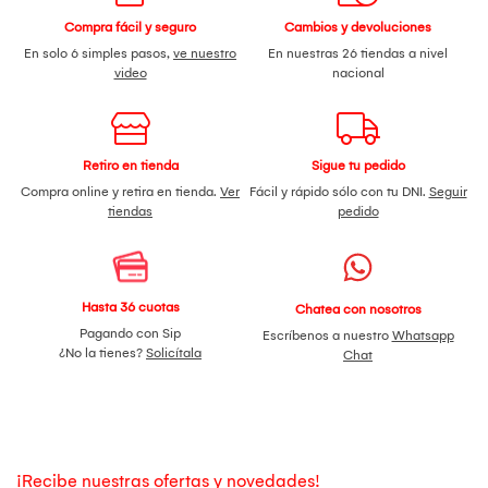
Compra fácil y seguro
Cambios y devoluciones
En solo 6 simples pasos,
ve nuestro
En nuestras 26 tiendas a nivel
video
nacional
Retiro en tienda
Sigue tu pedido
Compra online y retira en tienda.
Ver
Fácil y rápido sólo con tu DNI.
Seguir
tiendas
pedido
Hasta 36 cuotas
Chatea con nosotros
Pagando con Sip
Escríbenos a nuestro
Whatsapp
¿No la tienes?
Solicítala
Chat
¡Recibe nuestras ofertas y novedades!