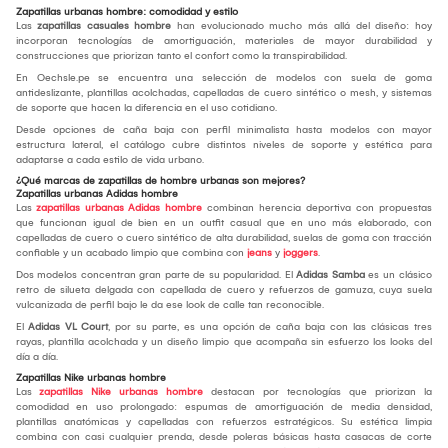
Zapatillas urbanas hombre: comodidad y estilo
Las
zapatillas casuales hombre
han evolucionado mucho más allá del diseño: hoy
incorporan tecnologías de amortiguación, materiales de mayor durabilidad y
construcciones que priorizan tanto el confort como la transpirabilidad.
En Oechsle.pe se encuentra una selección de modelos con suela de goma
antideslizante, plantillas acolchadas, capelladas de cuero sintético o mesh, y sistemas
de soporte que hacen la diferencia en el uso cotidiano.
Desde opciones de caña baja con perfil minimalista hasta modelos con mayor
estructura lateral, el catálogo cubre distintos niveles de soporte y estética para
adaptarse a cada estilo de vida urbano.
¿Qué marcas de zapatillas de hombre urbanas son mejores?
Zapatillas urbanas Adidas hombre
Las
zapatillas urbanas Adidas hombre
combinan herencia deportiva con propuestas
que funcionan igual de bien en un outfit casual que en uno más elaborado, con
capelladas de cuero o cuero sintético de alta durabilidad, suelas de goma con tracción
confiable y un acabado limpio que combina con
jeans
y
joggers
.
Dos modelos concentran gran parte de su popularidad. El
Adidas Samba
es un clásico
retro de silueta delgada con capellada de cuero y refuerzos de gamuza, cuya suela
vulcanizada de perfil bajo le da ese look de calle tan reconocible.
El
Adidas VL Court
, por su parte, es una opción de caña baja con las clásicas tres
rayas, plantilla acolchada y un diseño limpio que acompaña sin esfuerzo los looks del
día a día.
Zapatillas Nike urbanas hombre
Las
zapatillas Nike urbanas hombre
destacan por tecnologías que priorizan la
comodidad en uso prolongado: espumas de amortiguación de media densidad,
plantillas anatómicas y capelladas con refuerzos estratégicos. Su estética limpia
combina con casi cualquier prenda, desde poleras básicas hasta casacas de corte