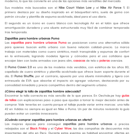
moderno, lo que las convierte en una de las opciones más versátiles del mercado.
Sus modelos más buscados son el
Nike Court Vision Low
y el
Nike Air Force 1
. El
primero destaca por su diseño inspirado en el básquetbol retro, suela de goma con
patrón circular y plantilla de espuma acolchada, ideal para el uso diario.
El segundo es un ícono en cuero blanco con tecnología Air en el talón que ofrece
amortiguación duradera y una silueta estructurada muy fácil de combinar temporada
tras temporada.
Zapatillas para hombre urbanas Puma
Las
zapatillas para hombre urbanas Puma
se posicionan como una alternativa sólida
para quienes buscan estilo urbano con buena relación calidad-precio. La marca
trabaja con materiales como cuero sintético, mesh transpirable y espumas de confort
en la entresuela, logrando modelos ligeros y cómodos para el uso cotidiano que
encajan bien con looks armados con jeans slim,
casacas
de tela o
poleras
oversize.
El
Puma Caven 2.0
es uno de los modelos más vendidos, con estética de los años 80,
capellada de cuero sintético y plantilla acolchada que ofrece buen soporte durante el
día. El
Puma Shuffle
, por el contrario, apuesta por una silueta minimalista y ligera con
entresuela de EVA que absorbe el impacto sin agregar volumen, destacando por su
comodidad inmediata y precio competitivo dentro del segmento urbano.
¿Cómo elegir la talla de zapatillas hombre adecuada?
Encontrar la talla correcta es más sencillo de lo que parece. En Oechsle.pe hay
guías
de tallas
con explicaciones paso a paso que ayudan a tomar la mejor decisión antes de
comprar. Vale tenerlas en cuenta porque el tallaje puede variar entre marcas: una talla
42 en Adidas no siempre es igual en Nike o Puma. Un par de minutos revisando la guía
pueden evitar un cambio innecesario.
¿Cuándo comprar zapatillas para hombre urbanas en oferta?
Las mejores épocas para conseguir
zapatillas para hombre urbanas
a precios
rebajados son el
Black Friday
y el
Cyber Wow
, las dos campañas de descuentos más
importantes del año en Perú. Durante estos eventos es habitual encontrar ofertas en