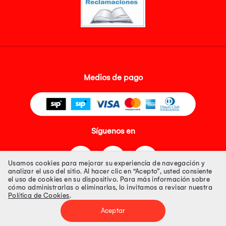
Medios de pago
Síguenos en
Usamos cookies para mejorar su experiencia de navegación y
analizar el uso del sitio. Al hacer clic en “Acepto”, usted consiente
el uso de cookies en su dispositivo. Para más información sobre
cómo administrarlas o eliminarlas, lo invitamos a revisar nuestra
Política de Cookies
.
Tienda 100% Segura
Aceptar
Tiendas Peruanas S.A. R.U.C. Nº 20493020618. Todos los derechos