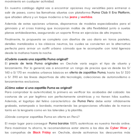
movimiento en cualquier actividad.
En nuestro catálogo digital vas a encontrar opciones muy versátiles para entrenar o
salir de paseo, como las llamativas siluetas con plataforma
Puma Club II Era Platform
,
que añaden altura y un toque moderno a tus
jeans
y
vestidos
.
Además de estas opciones urbanas, disponemos de modelos especializados para el
gimnasio y el cross training que incorporan mallas de alta flexibilidad junto a suelas
planas antideslizantes, asegurando un soporte firme en ejercicios de alto impacto.
Finalmente, la propuesta se completa con diseños de uso diario en tonos pasteles,
detalles metalizados o los clásicos neutros, los cuales se convierten en la alternativa
perfecta para armar un outfit urbano cómodo que te acompañe con total ligereza
desde la mañana hasta la noche.
¿Cuánto cuesta una zapatilla Puma original?
El
precio de tenis Puma originales
en Oechsle varía según el tipo de silueta y
lanzamiento. Por lo general, vas a encontrar un rango de precios que va desde los S/
140 o S/ 170 en modelos urbanos básicos en
oferta de zapatillas Puma
, hasta los S/ 320
o S/ 390 en las líneas deportivas de alta tecnología, colecciones de automovilismo o
lanzamientos exclusivos.
¿Cómo saber si una zapatilla Puma es original?
Para comprobar la autenticidad, lo primero es verificar los acabados del calzado: las
costuras de un par legítimo son perfectamente simétricas y no tienen hilos sueltos.
Además, el logotipo del felino característico de
Puma Peru
debe estar nítidamente
grabado, estampado o bordado, manteniendo las proporciones oficiales de la marca
tanto en la lengüeta como en los laterales y la plantilla.
¿Dónde comprar zapatillas Puma en oferta en Perú?
El mejor lugar para conseguir
Puma baratas
100% auténticas es nuestra tienda online.
Para maximizar tu ahorro, te recomendamos estar atento a los días de
Cyber Wow
y
las campañas de
Black Friday
en Oechsle, donde activamos los descuentos más