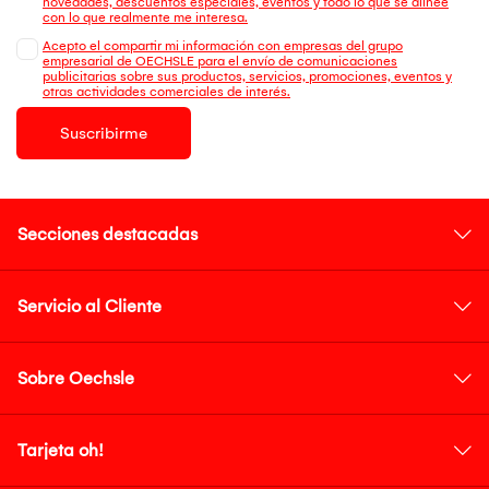
novedades, descuentos especiales, eventos y todo lo que se alinee
con lo que realmente me interesa.
Acepto el compartir mi información con empresas del grupo
empresarial de OECHSLE para el envío de comunicaciones
publicitarias sobre sus productos, servicios, promociones, eventos y
otras actividades comerciales de interés.
Suscribirme
Secciones destacadas
Servicio al Cliente
Sobre Oechsle
Tarjeta oh!