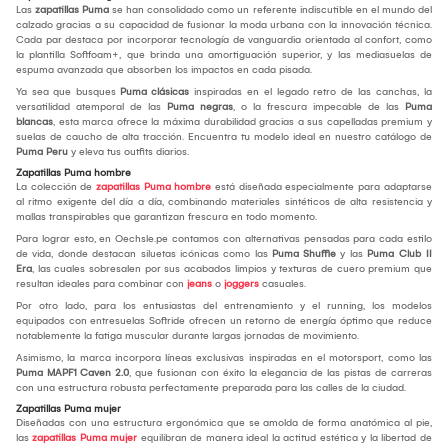
Las
zapatillas Puma
se han consolidado como un referente indiscutible en el mundo del
calzado gracias a su capacidad de fusionar la moda urbana con la innovación técnica.
Cada par destaca por incorporar tecnología de vanguardia orientada al confort, como
la plantilla Softfoam+, que brinda una amortiguación superior, y las mediasuelas de
espuma avanzada que absorben los impactos en cada pisada.
Ya sea que busques
Puma clásicas
inspiradas en el legado retro de las canchas, la
versatilidad atemporal de las
Puma negras
, o la frescura impecable de las
Puma
blancas
, esta marca ofrece la máxima durabilidad gracias a sus capelladas premium y
suelas de caucho de alta tracción. Encuentra tu modelo ideal en nuestro catálogo de
Puma Peru
y eleva tus outfits diarios.
Zapatillas Puma hombre
La colección de
zapatillas Puma hombre
está diseñada especialmente para adaptarse
al ritmo exigente del día a día, combinando materiales sintéticos de alta resistencia y
mallas transpirables que garantizan frescura en todo momento.
Para lograr esto, en Oechsle.pe contamos con alternativas pensadas para cada estilo
de vida, donde destacan siluetas icónicas como las
Puma Shuffle
y las
Puma Club II
Era
, las cuales sobresalen por sus acabados limpios y texturas de cuero premium que
resultan ideales para combinar con
jeans
o
joggers
casuales.
Por otro lado, para los entusiastas del entrenamiento y el running, los modelos
equipados con entresuelas Softride ofrecen un retorno de energía óptimo que reduce
notablemente la fatiga muscular durante largas jornadas de movimiento.
Asimismo, la marca incorpora líneas exclusivas inspiradas en el motorsport, como las
Puma MAPF1 Caven 2.0
, que fusionan con éxito la elegancia de las pistas de carreras
con una estructura robusta perfectamente preparada para las calles de la ciudad.
Zapatillas Puma mujer
Diseñadas con una estructura ergonómica que se amolda de forma anatómica al pie,
las
zapatillas Puma mujer
equilibran de manera ideal la actitud estética y la libertad de