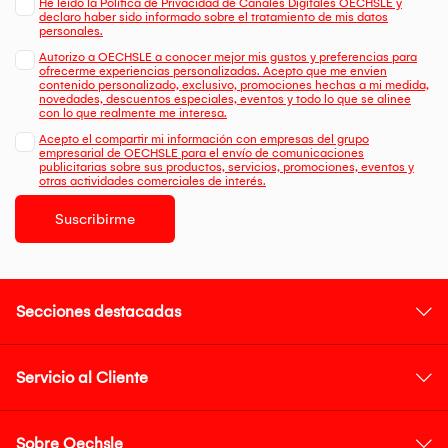
He leído la Política de Privacidad de Canales Digitales OECHSLE y
declaro haber sido informado sobre el tratamiento de mis datos
personales.
Autorizo a OECHSLE a conocer mejor mis gustos y preferencias para
ofrecerme experiencias personalizadas. Acepto que me envien
contenido personalizado, exclusivo, promociones hechas a mi medida,
novedades, descuentos especiales, eventos y todo lo que se alinee
con lo que realmente me interesa.
Acepto el compartir mi información con empresas del grupo
empresarial de OECHSLE para el envío de comunicaciones
publicitarias sobre sus productos, servicios, promociones, eventos y
otras actividades comerciales de interés.
Suscribirme
Secciones destacadas
Servicio al Cliente
Sobre Oechsle