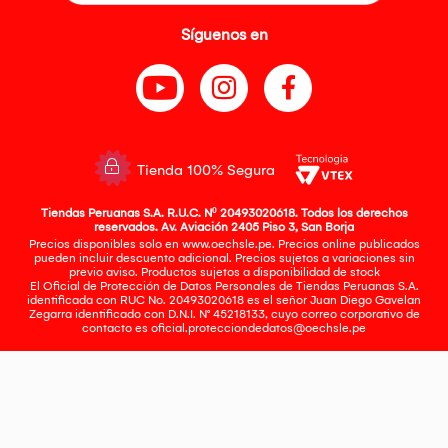
Síguenos en
Tienda 100% Segura
Tiendas Peruanas S.A. R.U.C. Nº 20493020618. Todos los derechos
reservados. Av. Aviación 2405 Piso 3, San Borja
Precios disponibles solo en www.oechsle.pe. Precios online publicados
pueden incluir descuento adicional. Precios sujetos a variaciones sin
previo aviso. Productos sujetos a disponibilidad de stock
El Oficial de Protección de Datos Personales de Tiendas Peruanas S.A.
identificada con RUC No. 20493020618 es el señor Juan Diego Gavelan
Zegarra identificado con D.N.I. N° 45218133, cuyo correo corporativo de
contacto es
oficial.protecciondedatos@oechsle.pe