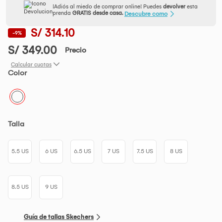
¡Adiós al miedo de comprar online! Puedes
devolver
esta
prenda
GRATIS desde casa.
Descubre como
S/ 314.10
-9%
S/ 349.00
Precio
Calcular cuotas
Color
Talla
5.5 US
6 US
6.5 US
7 US
7.5 US
8 US
8.5 US
9 US
Guía de tallas Skechers