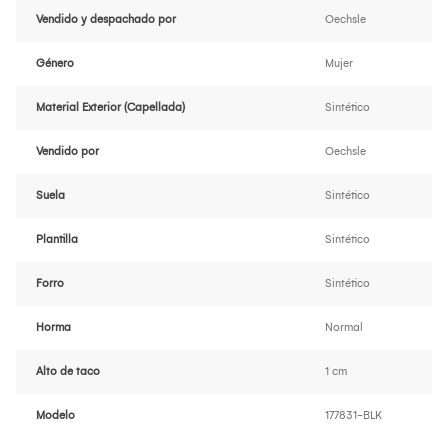
Vendido y despachado por
Oechsle
Género
Mujer
Material Exterior (Capellada)
Sintético
Vendido por
Oechsle
Suela
Sintético
Plantilla
Sintético
Forro
Sintético
Horma
Normal
Alto de taco
1 cm
Modelo
177831-BLK