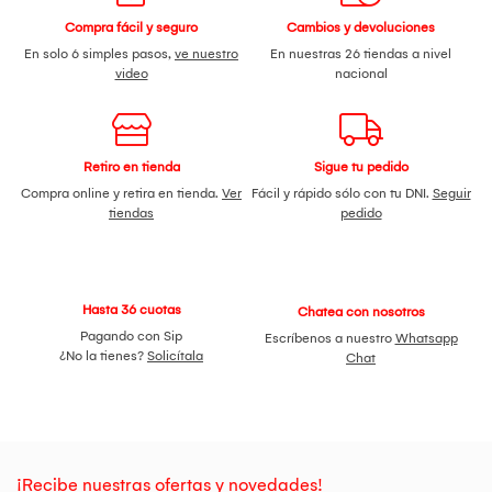
Compra fácil y seguro
Cambios y devoluciones
En solo 6 simples pasos,
ve nuestro
En nuestras 26 tiendas a nivel
video
nacional
Retiro en tienda
Sigue tu pedido
Compra online y retira en tienda.
Ver
Fácil y rápido sólo con tu DNI.
Seguir
tiendas
pedido
Hasta 36 cuotas
Chatea con nosotros
Pagando con Sip
Escríbenos a nuestro
Whatsapp
¿No la tienes?
Solicítala
Chat
¡Recibe nuestras ofertas y novedades!