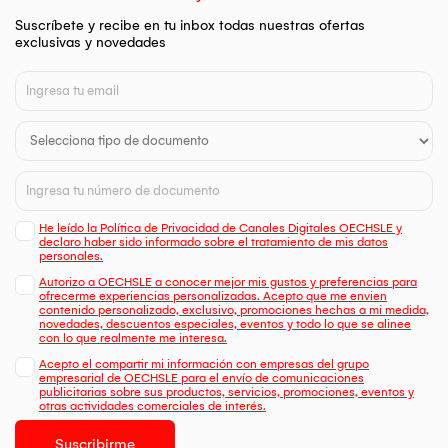
Suscríbete y recibe en tu inbox todas nuestras ofertas
exclusivas y novedades
He leído la Política de Privacidad de Canales Digitales OECHSLE y
declaro haber sido informado sobre el tratamiento de mis datos
personales.
Autorizo a OECHSLE a conocer mejor mis gustos y preferencias para
ofrecerme experiencias personalizadas. Acepto que me envien
contenido personalizado, exclusivo, promociones hechas a mi medida,
novedades, descuentos especiales, eventos y todo lo que se alinee
con lo que realmente me interesa.
Acepto el compartir mi información con empresas del grupo
empresarial de OECHSLE para el envío de comunicaciones
publicitarias sobre sus productos, servicios, promociones, eventos y
otras actividades comerciales de interés.
Suscribirme