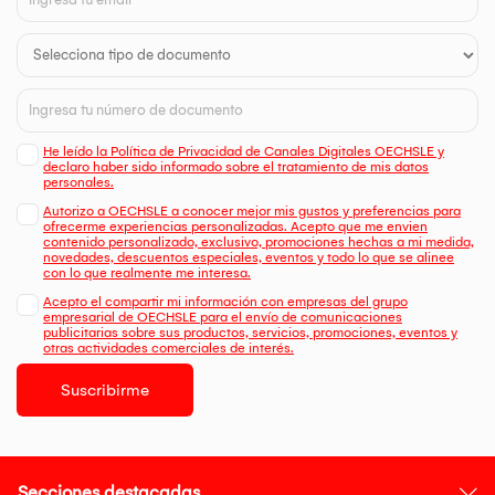
He leído la Política de Privacidad de Canales Digitales OECHSLE y
declaro haber sido informado sobre el tratamiento de mis datos
personales.
Autorizo a OECHSLE a conocer mejor mis gustos y preferencias para
ofrecerme experiencias personalizadas. Acepto que me envien
contenido personalizado, exclusivo, promociones hechas a mi medida,
novedades, descuentos especiales, eventos y todo lo que se alinee
con lo que realmente me interesa.
Acepto el compartir mi información con empresas del grupo
empresarial de OECHSLE para el envío de comunicaciones
publicitarias sobre sus productos, servicios, promociones, eventos y
otras actividades comerciales de interés.
Suscribirme
Secciones destacadas