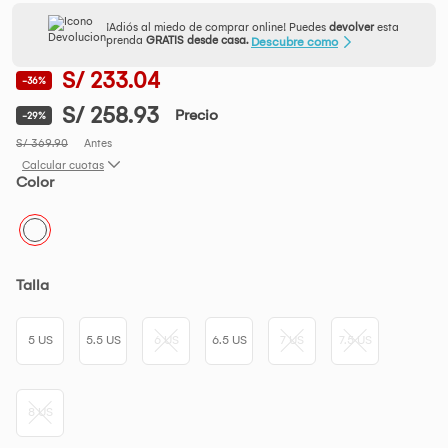
¡Adiós al miedo de comprar online! Puedes
devolver
esta
prenda
GRATIS desde casa.
Descubre como
S/ 233.04
-36%
S/ 258.93
Precio
-29%
S/ 369.90
Antes
Calcular cuotas
Color
Talla
5 US
5.5 US
6 US
6.5 US
7 US
7.5 US
8 US