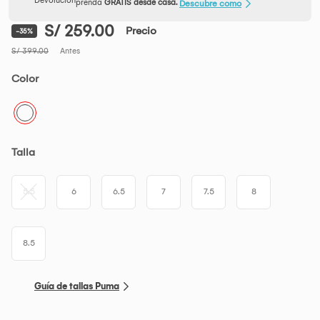
prenda
GRATIS desde casa.
Descubre como
S/ 259.00
Precio
-35%
S/ 399.00
Antes
Color
Talla
5.5
6
6.5
7
7.5
8
8.5
Guía de tallas Puma