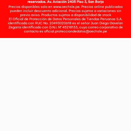
reservados. Av. Aviación 2405 Piso 3, San Borja
Precios disponibles solo en www.oechsle.pe. Precios online publicados
pueden incluir descuento adicional. Precios sujetos a variaciones sin
previo aviso. Productos sujetos a disponibilidad de stock
El Oficial de Protección de Datos Personales de Tiendas Peruanas S.A.
identificada con RUC No. 20493020618 es el señor Juan Diego Gavelan
Zegarra identificado con D.N.I. N° 45218133, cuyo correo corporativo de
contacto es
oficial.protecciondedatos@oechsle.pe