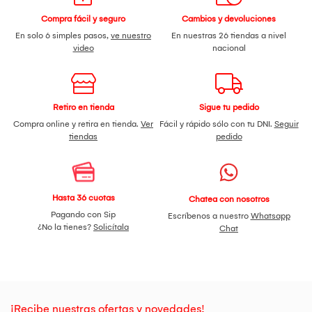
Compra fácil y seguro
Cambios y devoluciones
En solo 6 simples pasos,
ve nuestro
En nuestras 26 tiendas a nivel
video
nacional
Retiro en tienda
Sigue tu pedido
Compra online y retira en tienda.
Ver
Fácil y rápido sólo con tu DNI.
Seguir
tiendas
pedido
Hasta 36 cuotas
Chatea con nosotros
Pagando con Sip
Escríbenos a nuestro
Whatsapp
¿No la tienes?
Solicítala
Chat
¡Recibe nuestras ofertas y novedades!