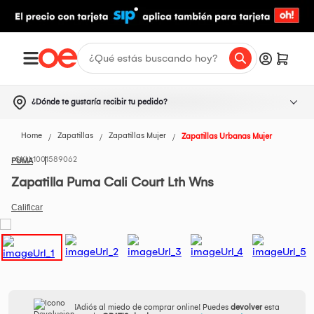
¿Dónde te gustaría recibir tu pedido?
Home
Zapatillas
Zapatillas Mujer
Zapatillas Urbanas Mujer
1001589062
PUMA
Zapatilla Puma Cali Court Lth Wns
¡Adiós al miedo de comprar online! Puedes
devolver
esta