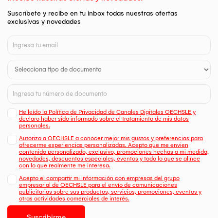
Suscríbete y recibe en tu inbox todas nuestras ofertas
exclusivas y novedades
He leído la Política de Privacidad de Canales Digitales OECHSLE y
declaro haber sido informado sobre el tratamiento de mis datos
personales.
Autorizo a OECHSLE a conocer mejor mis gustos y preferencias para
ofrecerme experiencias personalizadas. Acepto que me envien
contenido personalizado, exclusivo, promociones hechas a mi medida,
novedades, descuentos especiales, eventos y todo lo que se alinee
con lo que realmente me interesa.
Acepto el compartir mi información con empresas del grupo
empresarial de OECHSLE para el envío de comunicaciones
publicitarias sobre sus productos, servicios, promociones, eventos y
otras actividades comerciales de interés.
Suscribirme