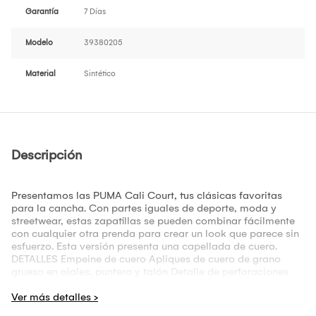
Garantía
7 Días
Modelo
39380205
Material
Sintético
Descripción
Presentamos las PUMA Cali Court, tus clásicas favoritas
para la cancha. Con partes iguales de deporte, moda y
streetwear, estas zapatillas se pueden combinar fácilmente
con cualquier otra prenda para crear un look que parece sin
esfuerzo. Esta versión presenta una capellada de cuero.
DETALLES Empeine de cuero Apliques de cuero de grano
grueso en ojales, puntera y talón Detalle de perforaciones
Entresuela de goma EVA Suela de goma