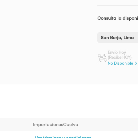
Consulta la disponi
San Borja, Lima
Envío Hoy
(Recibe HOY)
No Disponible
ImportacionesCoelva
Ver términos y condiciones