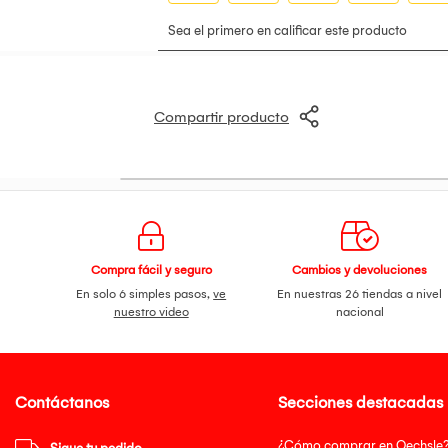
· Duración de la batería de hasta 10 h
· Batería Iones de litio, 3,7 V, 1000 m
· Carga de la batería: 5 V 1 A, 3 hora
· Resistente al agua IP67
· Peso neto: aprox. 200 g
· Rango de frecuencia: 100 Hz a 20 K
Compartir producto
· Vendido por Importaciones Coelva
Compra fácil y seguro
Cambios y devoluciones
En solo 6 simples pasos,
ve
En nuestras 26 tiendas a nivel
nuestro video
nacional
Contáctanos
Secciones destacadas
¿Cómo comprar en Oechsle