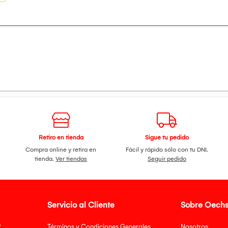
oras (al 40% del volumen)
Ah
s
Hz
Retiro en tienda
Sigue tu pedido
Compra online y retira en
Fácil y rápido sólo con tu DNI.
tienda.
Ver tiendas
Seguir pedido
Servicio al Cliente
Sobre Oechs
?
Términos y Condiciones Generales
Nosotros