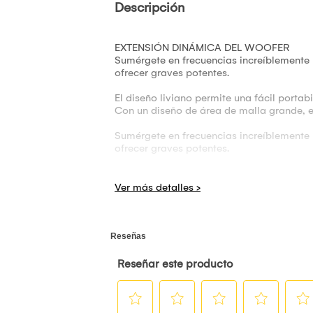
Descripción
EXTENSIÓN DINÁMICA DEL WOOFER
Sumérgete en frecuencias increíblemente
ofrecer graves potentes.
El diseño liviano permite una fácil portab
Con un diseño de área de malla grande, el
Sumérgete en frecuencias increíblemente
ofrecer graves potentes.
· Marca: Xiaomi
· Modelo: Sound Pocket
· Conexión Bluetooth 5.4
· Alcance Inalámbrico 25 metros de ár
· Sonido de alta calidad
· Diseño de bolsillo Portátil
· Extensión dinámica del woofer para 
· Se adapta a cualquier entorno
· Llamadas a manos libres
· Micrófono Incorporado
· Potencia de audio: 5 W
· Función True Wireless Estéreo