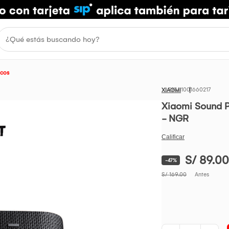
icos
1001660217
XIAOMI
Xiaomi Sound P
- NGR
S/ 89.00
-47%
S/ 169.00
Antes