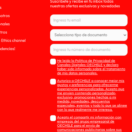
Suscríbete y recibe en tu inbox todas
nuestras ofertas exclusivas y novedades
s
sotros
onales
tros
- Ethics channel
endencias!
He leído la Política de Privacidad de
Canales Digitales OECHSLE y declaro
haber sido informado sobre el tratamiento
de mis datos personales.
Autorizo a OECHSLE a conocer mejor mis
gustos y preferencias para ofrecerme
experiencias personalizadas. Acepto que
me envien contenido personalizado,
exclusivo, promociones hechas a mi
medida, novedades, descuentos
especiales, eventos y todo lo que se alinee
con lo que realmente me interesa.
Acepto el compartir mi información con
empresas del grupo empresarial de
OECHSLE para el envío de
comunicaciones publicitarias sobre sus