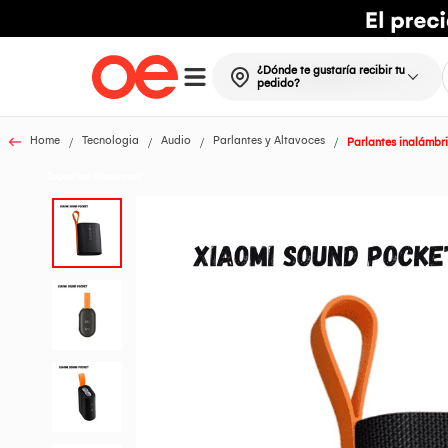
¿Dónde te gustaría recibir tu
pedido?
Home
Tecnologia
Audio
Parlantes y Altavoces
Parlantes inalámbr
Todos los Productos