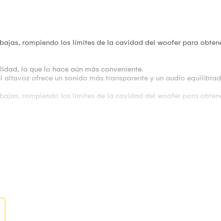
 bajas, rompiendo los límites de la cavidad del woofer para obte
ilidad, lo que lo hace aún más conveniente.
 altavoz ofrece un sonido más transparente y un audio equilibrad
 bajas, rompiendo los límites de la cavidad del woofer para obte
ea libre
obtener graves potentes