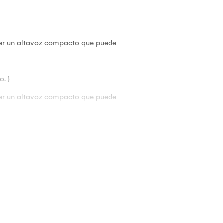
ner un altavoz compacto que puede
o. }
ner un altavoz compacto que puede