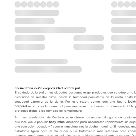
Encuentra la loción corporal ideal para tu piel
El cuidado de la piel en las ciudades peruanas exige productos que se adapten a l
diversidad de nuestro clima, desde la humedad persistente de la costa hasta l
sequedad extrema de la sierra. Por esta razón, contar con una buena
loció
corporal
es el paso fundamental para mantener una barrera cutánea saludable 
protegida frente a los cambios de temperatura.
En nuestra selección de Oechsle.pe, te ofrecemos una amplia gama de opcione
que incluyen la popular
body lotion
, diseñada para absorberse rápidamente sin deja
una sensación pesada y frescura inmediata tras la ducha matutina. Si necesitas un
hidratante ligera para el día a día o un tratamiento más intensivo para zona
resecas, aquí encontrarás las soluciones de cuidado personal más buscadas. Po