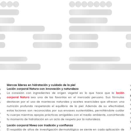
Marcas líderes en hidratación y cuidado de la piel
Loción corporal Natura con innovación y naturaleza
a
La conexión con ingredientes de origen vegetal es lo que hace que la
loción
a
corporal Natura
sea una de las favoritas en el mercado peruano. Sus fórmulas
n
destacan por el uso de mantecas naturales y aceites esenciales que ofrecen una
y
nutrición profunda respetando el equilibrio de la piel. Además de su efectividad,
estas lociones son reconocidas por sus envases sustentables, permitiéndote cuidar
s
tu cuerpo mientras apoyas prácticas amigables con el medio ambiente, convirtiendo
r
tu momento de hidratación en un acto de respeto por la naturaleza.
a
Loción corporal Nivea con tradición y confianza
s
El respaldo de años de investigación dermatológica se siente en cada aplicación de
r