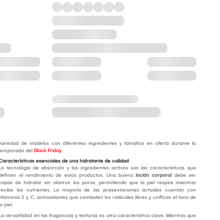
variedad de modelos con diferentes ingredientes y tamaños en oferta durante la
temporada del
Black Friday
.
Características esenciales de una hidratante de calidad
La tecnología de absorción y los ingredientes activos son las características que
definen el rendimiento de estos productos. Una buena
loción corporal
debe ser
capaz de hidratar sin obstruir los poros, permitiendo que la piel respire mientras
recibe los nutrientes. La mayoría de las presentaciones actuales cuentan con
vitaminas E y C, antioxidantes que combaten los radicales libres y unifican el tono de
la piel.
La versatilidad en las fragancias y texturas es otra característica clave. Mientras que