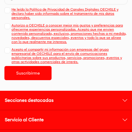
He leído la Política de Privacidad de Canales Digitales OECHSLE y
declaro haber sido informado sobre el tratamiento de mis datos
personales.
Autorizo a OECHSLE a conocer mejor mis gustos y preferencias para
ofrecerme experiencias personalizadas. Acepto que me envien
contenido personalizado, exclusivo, promociones hechas a mi medida,
novedades, descuentos especiales, eventos y todo lo que se alinee
con lo que realmente me interesa.
Acepto el compartir mi información con empresas del grupo
empresarial de OECHSLE para el envío de comunicaciones
publicitarias sobre sus productos, servicios, promociones, eventos y
otras actividades comerciales de interés.
Suscribirme
Secciones destacadas
Servicio al Cliente