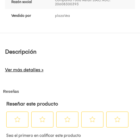
Compañía Food Retail S.A.C. RUC:
Razón social
20608300393
Vendido por
plazaVea
Descripción