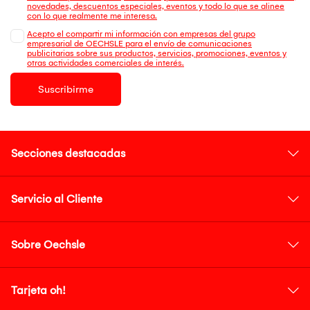
novedades, descuentos especiales, eventos y todo lo que se alinee
con lo que realmente me interesa.
Acepto el compartir mi información con empresas del grupo
empresarial de OECHSLE para el envío de comunicaciones
publicitarias sobre sus productos, servicios, promociones, eventos y
otras actividades comerciales de interés.
Suscribirme
Secciones destacadas
Servicio al Cliente
Sobre Oechsle
Tarjeta oh!