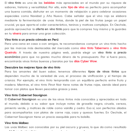
El
vino tinto
es una de las
bebidas
más apreciadas en el mundo por su riqueza de
sabores, historia y versatilidad. Por ello, este
tipo de vino
es perfecto para acompañar
una buena comida, disfrutar en un momento de relajación o para celebrar ocasiones
especiales como Navidad y Año Nuevo. Cabe señalar que el vino rojo se elabora
mediante la fermentación de uvas tintas, donde la piel de las frutas juega un papel
crucial, ya que aporta el color característico, taninos y matices complejos. En Oechsle,
podrás aprovechar la
oferta en vino tinto
para que la compres hoy mismo y la guardes
en tu
vinera
para armar una gran colección.
Vino tinto a un precio cómodo en Perú
Para una cena en casa o con amigos, te recomendamos comprar un vino tinto hecho
por las marcas más destacadas del mercado como
vino tinto Tabernero
o
vino tinto
Queirolo
. A través de nuestra página web, podrás elegir un
vino tinto a precio
económico
para que no gastes mucho dinero de tu presupuesto. Por si fuera poco,
encontrarás vinos tintos buenos y baratos por los
días Cyber Wow
.
Descubre los mejores tipos de vino tinto
Para los amantes del buen sabor, tenemos diferentes
tipos de vinos tintos
que
dependen mucho de la variedad de uva, el proceso de vinificación y el tiempo de
crianza. Por ejemplo, el vino tinto tempranillo con un equilibrio perfecto entre fruta y
madera. Mientras, el vino tinto Pinot Noir tiene notas de frutas rojas, siendo ideal para
tomar con platos que lleven pescados grasos y aves.
Vino tinto Cabernet Sauvignon
El
Cabernet Sauvignon
es uno de los vinos tintos más conocidos y apreciados en todo
el mundo, debido a su sabor que incluye notas de grosella negra, ciruela, cereza,
pimiento verde, y matices de roble como vainilla y cedro. Eso sí, son perfectos aliados
para acompañarlos con platos de carne roja, caza y quesos fuertes. En Oechsle, el
Cabernet Sauvignon tiene un precio asequible para tu bolsillo.
Vino tinto Malbec
Las uvas Malbec son conocidas por su piel oscura y gruesa, lo que da como resultado