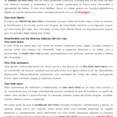
un
Malbec de vino tinto
con un color profundo y oscuro. Aunque eso no es todo, ya que
sus taninos suaves y redondos, y su acidez moderada lo hace muy accesible y
agradable de beber. El vino tinto Malbec tiene un súper precio en nuestra plataforma
digital, lo cual te alcanzará para complementarlo con un
Champagne
.
Vino tinto Merlot
El sabor del
Merlot de vino tinto
a menudo incluye notas de frutos rojos como la cereza,
la frambuesa y la ciruela, junto con toques de chocolate, hierbas y, en algunos casos,
un sutil matiz de roble. Por otro lado, el vino tinto Merlot tiene un impresionante precio
que no puedes dejar pasar por nada.
Sorpréndete con los diversos sabores del vino rojo
Vino tinto dulce
El vino tinto es dulce por sus notas de frutas maduras como higos, ciruelas, pasas y
moras, junto con toques de caramelo, miel y especias. Gracias a su sabor rico y
azucarado, el
mejor vino rojo
puede acompañarse con postres, quesos azules y platos
de chocolate.
Vino tinto semiseco
Una opción intermedia entre los vinos secos y los dulces es el
vino tinto semi seco
con
un contenido de azúcar residual que proporciona una ligera dulzura sin ser demasiado
dominante. Adicionalmente, presentan una variedad de notas de sabor, incluyendo
frutos rojos, cerezas, bayas y especias suaves.
Vino tinto seco
Para momentos de reflexión y celebración, el
vino seco tinto
es un tipo más común y
se caracteriza por su baja cantidad de azúcar residual, lo que le confiere un perfil de
sabor más austero y estructurado. A menudo, poseen notas de frutas negras, ciruelas,
moras, tabaco, cuero y especias.
No cabe duda de que la
botella de vino tinto
combina tradición, sofisticación y placer. Si
quieres elegir entre los mejores vinos tintos para una comida especial, un regalo
elegante o simplemente para disfrutarlo en una tarde tranquila, ingresa a nuestro
catálogo online. Allí, te sorprenderás con la
venta vino tinto
que viene con
rebajas Black