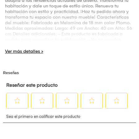
adapta a las tendencias actuales de diseño. Transforma tu
habitación y dale un toque de estilo único. Renueva tu
habitación con estilo y practicidad. ¡Haz tu pedido ahora y
transforma tu espacio con nuestro mueble! Características
del mueble: Fabricado en Melamina de 18 mm color Plomo.
Medidas aproximadas: Largo: 49 cm Ancho: 40 cm Alto: 56
cm Detalles adicionales: - Este producto es fabricado a
pedido para garantizar tu satisfacción. - No se aceptan
cancelaciones después de las primeras 24 horas de
realizada la compra. - El mueble se entrega armado para tu
comodidad. - Emitimos boletas y facturas. - El servicio de
instalación no está incluido. - Las fotos son ambientadas, y
ten en cuenta que la iluminación puede afectar la percepción
del color.