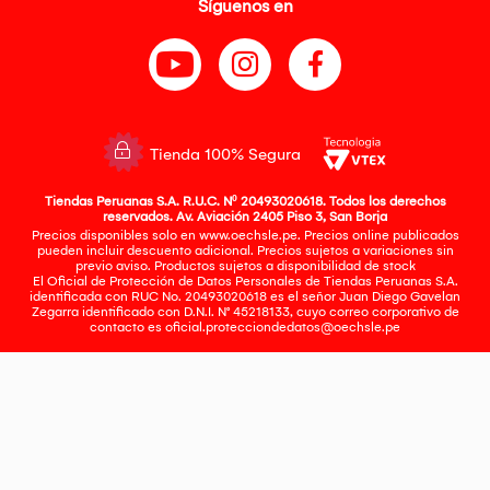
Síguenos en
Tienda 100% Segura
Tiendas Peruanas S.A. R.U.C. Nº 20493020618. Todos los derechos
reservados. Av. Aviación 2405 Piso 3, San Borja
Precios disponibles solo en www.oechsle.pe. Precios online publicados
pueden incluir descuento adicional. Precios sujetos a variaciones sin
previo aviso. Productos sujetos a disponibilidad de stock
El Oficial de Protección de Datos Personales de Tiendas Peruanas S.A.
identificada con RUC No. 20493020618 es el señor Juan Diego Gavelan
Zegarra identificado con D.N.I. N° 45218133, cuyo correo corporativo de
contacto es
oficial.protecciondedatos@oechsle.pe