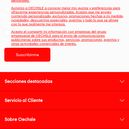
personales.
Autorizo a OECHSLE a conocer mejor mis gustos y preferencias para
ofrecerme experiencias personalizadas. Acepto que me envien
contenido personalizado, exclusivo, promociones hechas a mi medida,
novedades, descuentos especiales, eventos y todo lo que se alinee
con lo que realmente me interesa.
Acepto el compartir mi información con empresas del grupo
empresarial de OECHSLE para el envío de comunicaciones
publicitarias sobre sus productos, servicios, promociones, eventos y
otras actividades comerciales de interés.
Suscribirme
Secciones destacadas
Servicio al Cliente
Sobre Oechsle