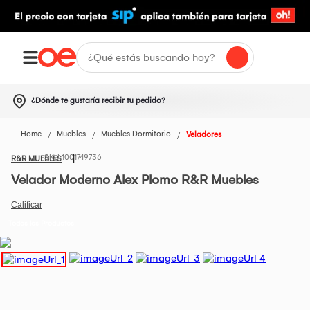
¿Dónde te gustaría recibir tu pedido?
Home
Muebles
Muebles Dormitorio
Veladores
1001749736
R&R MUEBLES
Velador Moderno Alex Plomo R&R Muebles
Todos los Productos