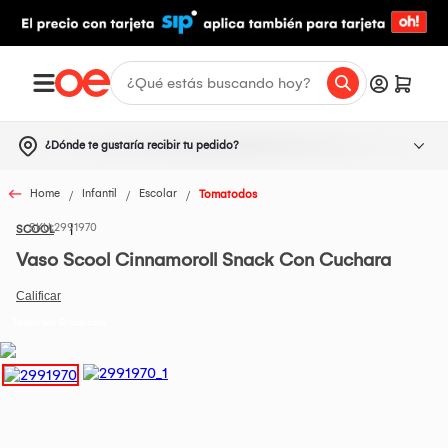
¿Dónde te gustaría recibir tu pedido?
Home
Infantil
Escolar
Tomatodos
2991970
SCOOL
Vaso Scool Cinnamoroll Snack Con Cuchara
Todos los Productos