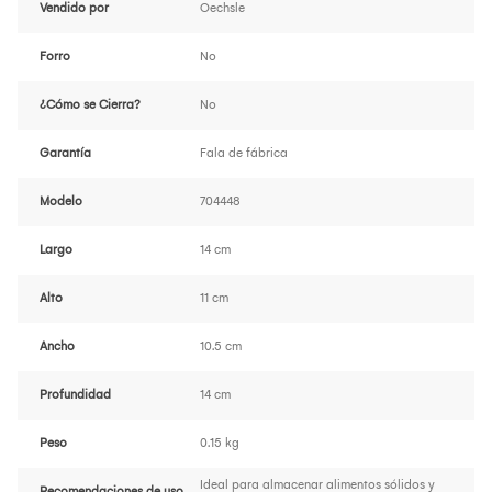
Vendido por
Oechsle
Forro
No
¿Cómo se Cierra?
No
Garantía
Fala de fábrica
Modelo
704448
Largo
14 cm
Alto
11 cm
Ancho
10.5 cm
Profundidad
14 cm
Peso
0.15 kg
Ideal para almacenar alimentos sólidos y
Recomendaciones de uso