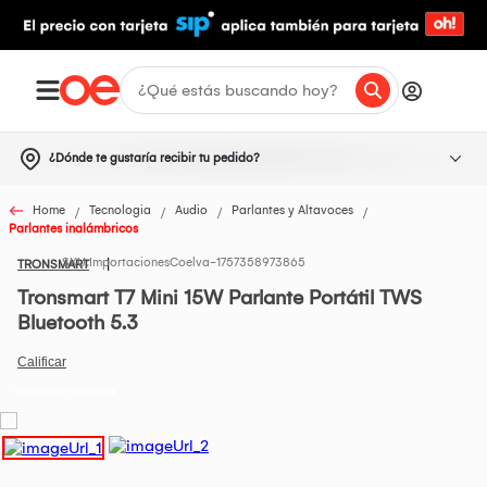
¿Dónde te gustaría recibir tu pedido?
Home
Tecnologia
Audio
Parlantes y Altavoces
Parlantes inalámbricos
ImportacionesCoelva-1757358973865
TRONSMART
Tronsmart T7 Mini 15W Parlante Portátil TWS
Bluetooth 5.3
Todos los Productos