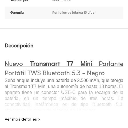
Vendido por
Marketplace
Garantía
Por fallas de fábrica 15 días
Descripción
Nuevo
Tronsmart T7 Mini
Parlante
Portátil TWS Bluetooth 5.3 - Negro
Señalar que incluye una batería de 2.500 mAh, que otorga
al Tronsmart T7 Mini una autonomía de hasta 18 horas. El
aparato tiene un conector USB-C para la recarga de la
batería, en un tiempo máximo de tres horas. La
conectividad inalámbrica es de tipo Bluetooth 5.3,
ofreciendo un rango de alcance de 18 metros.
Audio rico en detalles con graves equilibrados.
Ultracompacto y portátil.
Varios modos LED.