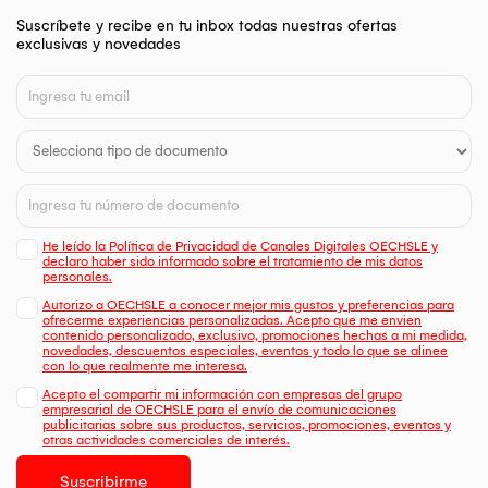
Suscríbete y recibe en tu inbox todas nuestras ofertas
exclusivas y novedades
He leído la Política de Privacidad de Canales Digitales OECHSLE y
declaro haber sido informado sobre el tratamiento de mis datos
personales.
Autorizo a OECHSLE a conocer mejor mis gustos y preferencias para
ofrecerme experiencias personalizadas. Acepto que me envien
contenido personalizado, exclusivo, promociones hechas a mi medida,
novedades, descuentos especiales, eventos y todo lo que se alinee
con lo que realmente me interesa.
Acepto el compartir mi información con empresas del grupo
empresarial de OECHSLE para el envío de comunicaciones
publicitarias sobre sus productos, servicios, promociones, eventos y
otras actividades comerciales de interés.
Suscribirme