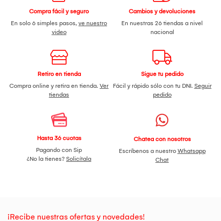
Compra fácil y seguro
Cambios y devoluciones
En solo 6 simples pasos,
ve nuestro
En nuestras 26 tiendas a nivel
video
nacional
Retiro en tienda
Sigue tu pedido
Compra online y retira en tienda.
Ver
Fácil y rápido sólo con tu DNI.
Seguir
tiendas
pedido
Hasta 36 cuotas
Chatea con nosotros
Pagando con Sip
Escríbenos a nuestro
Whatsapp
¿No la tienes?
Solicítala
Chat
¡Recibe nuestras ofertas y novedades!