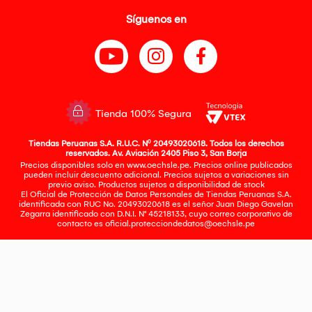
Síguenos en
Tienda 100% Segura
Tiendas Peruanas S.A. R.U.C. Nº 20493020618. Todos los derechos
reservados. Av. Aviación 2405 Piso 3, San Borja
Precios disponibles solo en www.oechsle.pe. Precios online publicados
pueden incluir descuento adicional. Precios sujetos a variaciones sin
previo aviso. Productos sujetos a disponibilidad de stock
El Oficial de Protección de Datos Personales de Tiendas Peruanas S.A.
identificada con RUC No. 20493020618 es el señor Juan Diego Gavelan
Zegarra identificado con D.N.I. N° 45218133, cuyo correo corporativo de
contacto es
oficial.protecciondedatos@oechsle.pe