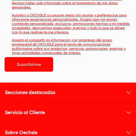
declaro haber sido informado sobre el tratamiento de mis datos
personales.
Autorizo a OECHSLE a conocer mejor mis gustos y preferencias para
ofrecerme experiencias personalizadas. Acepto que me envien
contenido personalizado, exclusivo, promociones hechas a mi medida,
novedades, descuentos especiales, eventos y todo lo que se alinee
con lo que realmente me interesa.
Acepto el compartir mi información con empresas del grupo
empresarial de OECHSLE para el envío de comunicaciones
publicitarias sobre sus productos, servicios, promociones, eventos y
otras actividades comerciales de interés.
Suscribirme
Secciones destacadas
Servicio al Cliente
Sobre Oechsle