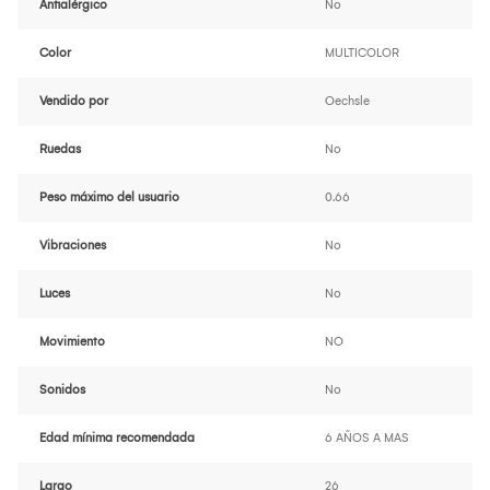
Antialérgico
No
Color
MULTICOLOR
Vendido por
Oechsle
Ruedas
No
Peso máximo del usuario
0.66
Vibraciones
No
Luces
No
Movimiento
NO
Sonidos
No
Edad mínima recomendada
6 AÑOS A MAS
Largo
26