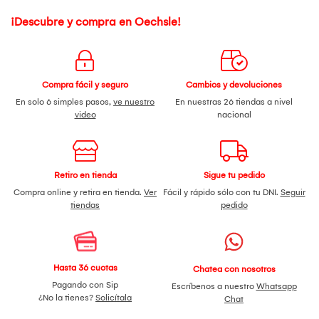
¡Descubre y compra en Oechsle!
Compra fácil y seguro
Cambios y devoluciones
En solo 6 simples pasos,
ve nuestro
En nuestras 26 tiendas a nivel
video
nacional
Retiro en tienda
Sigue tu pedido
Compra online y retira en tienda.
Ver
Fácil y rápido sólo con tu DNI.
Seguir
tiendas
pedido
Hasta 36 cuotas
Chatea con nosotros
Pagando con Sip
Escríbenos a nuestro
Whatsapp
¿No la tienes?
Solicítala
Chat