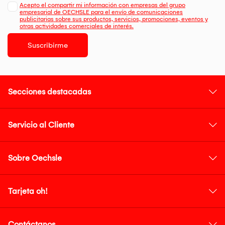
Acepto el compartir mi información con empresas del grupo
empresarial de OECHSLE para el envío de comunicaciones
publicitarias sobre sus productos, servicios, promociones, eventos y
otras actividades comerciales de interés.
Suscribirme
Secciones destacadas
Servicio al Cliente
Sobre Oechsle
Tarjeta oh!
Contáctanos