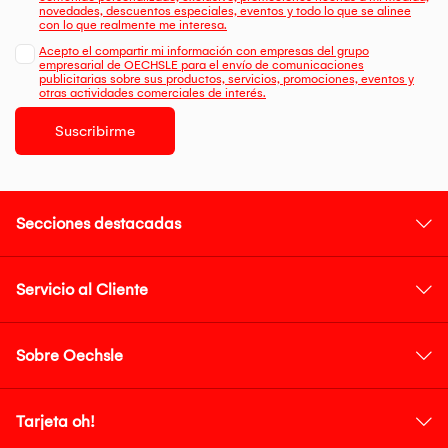
novedades, descuentos especiales, eventos y todo lo que se alinee
con lo que realmente me interesa.
Acepto el compartir mi información con empresas del grupo
empresarial de OECHSLE para el envío de comunicaciones
publicitarias sobre sus productos, servicios, promociones, eventos y
otras actividades comerciales de interés.
Suscribirme
Secciones destacadas
Servicio al Cliente
Sobre Oechsle
Tarjeta oh!