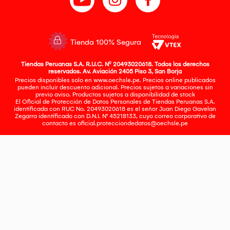
Tienda 100% Segura
Tiendas Peruanas S.A. R.U.C. Nº 20493020618. Todos los derechos
reservados. Av. Aviación 2405 Piso 3, San Borja
Precios disponibles solo en www.oechsle.pe. Precios online publicados
pueden incluir descuento adicional. Precios sujetos a variaciones sin
previo aviso. Productos sujetos a disponibilidad de stock
El Oficial de Protección de Datos Personales de Tiendas Peruanas S.A.
identificada con RUC No. 20493020618 es el señor Juan Diego Gavelan
Zegarra identificado con D.N.I. N° 45218133, cuyo correo corporativo de
contacto es
oficial.protecciondedatos@oechsle.pe