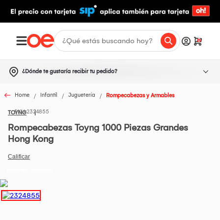
0
¿Dónde te gustaría recibir tu pedido?
Home
Infantil
Juguetería
Rompecabezas y Armables
2324855
TOYNG
Rompecabezas Toyng 1000 Piezas Grandes
Hong Kong
Todos los Productos