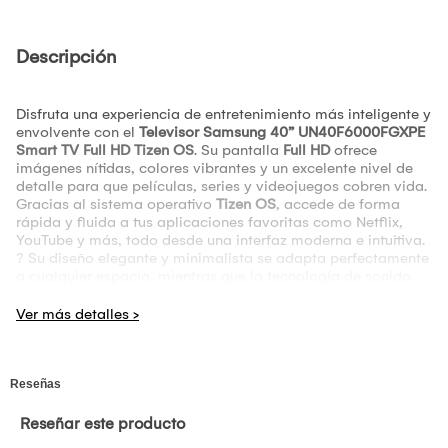
Descripción
Disfruta una experiencia de entretenimiento más inteligente y
envolvente con el
Televisor Samsung 40” UN40F6000FGXPE
Smart TV Full HD Tizen OS
. Su pantalla
Full HD
ofrece
imágenes nítidas, colores vibrantes y un excelente nivel de
detalle para que películas, series y videojuegos cobren vida.
Gracias al sistema operativo
Tizen OS
, accede de forma
rápida y fluida a tus aplicaciones favoritas como Netflix,
YouTube y más, todo desde una interfaz moderna e intuitiva.
? Su diseño elegante y minimalista se adapta perfectamente
a cualquier espacio, mientras que la tecnología de sonido
envolvente mejora cada escena para una experiencia más
inmersiva. Además, cuenta con múltiples conexiones HDMI y
USB para conectar consolas, laptops y otros dispositivos
fácilmente.
?? Convierte tu hogar en un centro de entretenimiento con la
calidad, tecnología y rendimiento que solo Samsung puede
ofrecer.