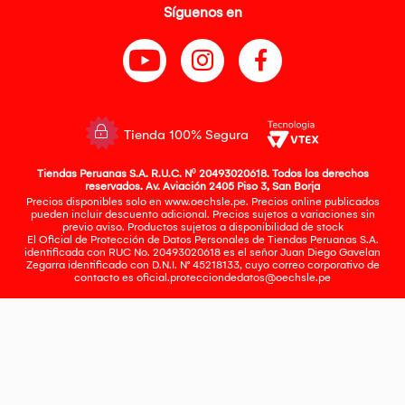
Síguenos en
Tienda 100% Segura
Tiendas Peruanas S.A. R.U.C. Nº 20493020618. Todos los derechos
reservados. Av. Aviación 2405 Piso 3, San Borja
Precios disponibles solo en www.oechsle.pe. Precios online publicados
pueden incluir descuento adicional. Precios sujetos a variaciones sin
previo aviso. Productos sujetos a disponibilidad de stock
El Oficial de Protección de Datos Personales de Tiendas Peruanas S.A.
identificada con RUC No. 20493020618 es el señor Juan Diego Gavelan
Zegarra identificado con D.N.I. N° 45218133, cuyo correo corporativo de
contacto es
oficial.protecciondedatos@oechsle.pe