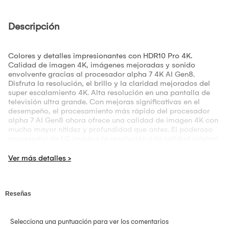
Descripción
Colores y detalles impresionantes con HDR10 Pro 4K.
Calidad de imagen 4K, imágenes mejoradas y sonido
envolvente gracias al procesador alpha 7 4K AI Gen8.
Disfruta la resolución, el brillo y la claridad mejorados del
super escalamiento 4K. Alta resolución en una pantalla de
televisión ultra grande. Con mejoras significativas en el
desempeño, el procesamiento más rápido del procesador
alpha 7 AI Gen8 ahora ofrece una calidad de imagen 4K con
mucha mayor nitidez y profundidad que antes. El poderoso
procesador de LG impulsa la resolución a la calidad original.
Disfruta la resolución, el brillo y la claridad mejorados del
superescalamiento 4K. Los colores vibrantes y el brillo hacen
que la resolución de la pantalla alcance nuevos niveles.
Disfruta de una mayor calidad de imagen con un contraste
más nítido.