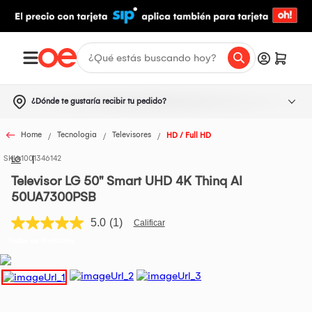
¿Dónde te gustaría recibir tu pedido?
Home
Tecnologia
Televisores
HD / Full HD
1001346142
LG
Televisor LG 50" Smart UHD 4K Thinq AI
50UA7300PSB
5.0
(1)
Lea
1
Todos los Productos
reseña.
Enlace
en
la
misma
página.