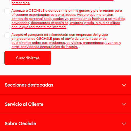
personales.
Autorizo a OECHSLE a conocer mejor mis gustos y preferencias para
ofrecerme experiencias personalizadas. Acepto que me envien
contenido personalizado, exclusivo, promociones hechas a mi medida,
novedades, descuentos especiales, eventos y todo lo que se alinee
con lo que realmente me interesa.
Acepto el compartir mi información con empresas del grupo
empresarial de OECHSLE para el envío de comunicaciones
publicitarias sobre sus productos, servicios, promociones, eventos y
otras actividades comerciales de interés.
Suscribirme
Secciones destacadas
Servicio al Cliente
Sobre Oechsle