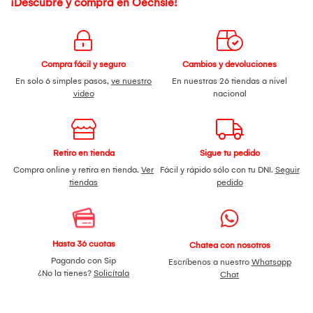
¡Descubre y compra en Oechsle!
Compra fácil y seguro
Cambios y devoluciones
En solo 6 simples pasos,
ve nuestro
En nuestras 26 tiendas a nivel
video
nacional
Retiro en tienda
Sigue tu pedido
Compra online y retira en tienda.
Ver
Fácil y rápido sólo con tu DNI.
Seguir
tiendas
pedido
Hasta 36 cuotas
Chatea con nosotros
Pagando con Sip
Escríbenos a nuestro
Whatsapp
¿No la tienes?
Solicítala
Chat