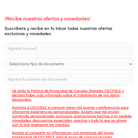
¡Recibe nuestras ofertas y novedades!
Suscríbete y recibe en tu inbox todas nuestras ofertas
exclusivas y novedades
He leído la Política de Privacidad de Canales Digitales OECHSLE y
declaro haber sido informado sobre el tratamiento de mis datos
personales.
Autorizo a OECHSLE a conocer mejor mis gustos y preferencias para
ofrecerme experiencias personalizadas. Acepto que me envien
contenido personalizado, exclusivo, promociones hechas a mi medida,
novedades, descuentos especiales, eventos y todo lo que se alinee
con lo que realmente me interesa.
Acepto el compartir mi información con empresas del grupo
empresarial de OECHSLE para el envío de comunicaciones