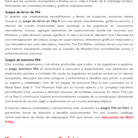
hará que los usuarios acompañen a Kratos en su viaje a través de la mitología nórdica,
disfrutando de combates brutales y gráficos impresionantes.
Juegos de terror de PS4
Si quieres vivir experiencias escalofriantes y llenas de suspense, entonces debes
comprar un
juego de terror en Play 4
con narrativas escalofriantes, gráficos oscuros y
efectos de sonido impactantes para sumergir a los jugadores en escenarios
aterradores. Incluso, agregan elementos de supervivencia, donde los recursos son
limitados y cada decisión puede significar la vida o la muerte. Resident Evil 2 Remake es
una reimaginación del clásico juego de supervivencia, ofreciendo gráficos mejorados y
una atmósfera aún más aterradora, mientras The Evil Within combina terror y acción en
una historia inquietante creada por el creador de Resident Evil, prometiendo sustos y
enfrentamientos intensos.
Juegos de aventura PS4
Con mundos expansivos y narrativas profundas que invitan a los jugadores a explorar,
el
juego aventura PS4
te incentivará a descubrir y experimentar con elementos de
exploración, puzzles y combate. Sin duda, los jugadores se podrán embarcar en épicas
búsquedas, descubrir secretos antiguos y enfrentarse a desafíos que ponen a prueba
su ingenio y habilidades. Uno de los juegos de aventura Play 4 más conocidos es el
Metal Gear Solid V: The Phantom Pain por su mundo abierto y su compleja narrativa,
permitiendo a los usuarios a abordar misiones de múltiples maneras. En tanto, The Last
of Us Part II continúa la historia emocionalmente cargada de su predecesor, ofreciendo
una mezcla de acción, sigilo y exploración en un mundo postapocalíptico.
Si buscas clásicos inolvidables o lanzamientos más recientes, los
juegos PS4 en Perú
te
garantizan horas de diversión y desafíos emocionantes. Por eso, nuestro catálogo
virtual está lleno de títulos de videojuegos PS4 que vienen con
descuentos de Black
Friday
.