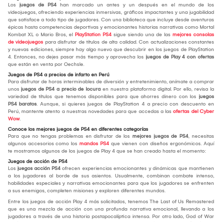
Los
juegos de PS4
han marcado un antes y un después en el mundo de los
videojuegos, ofreciendo experiencias inmersivas, gráficos impactantes y una jugabilidad
que satisface a todo tipo de jugadores. Con una biblioteca que incluye desde aventuras
épicas hasta competencias deportivas y emocionantes historias narrativas como Mortal
Kombat XL o Mario Bros, el
PlayStation PS4
sigue siendo una de las
mejores consolas
de videojuegos
para disfrutar de títulos de alta calidad. Con actualizaciones constantes
y nuevas ediciones, siempre hay algo nuevo que descubrir en los juegos de PlayStation
4. Entonces, no dejes pasar más tiempo y aprovecha los
juegos de Play 4 con ofertas
que están en venta por Oechsle.
Juegos de PS4 a precios de infarto en Perú
Para disfrutar de horas interminables de diversión y entretenimiento, anímate a comprar
unos
juegos de PS4 a precio de locura
en nuestra plataforma digital. Por ello, revisa la
variedad de títulos que tenemos disponibles para que ahorres dinero con los
juegos
PS4 baratos
. Aunque, si quieres juegos de PlayStation 4 a precio con descuento en
Perú, mantente atento a nuestras novedades para que accedas a las
ofertas del Cyber
Wow
.
Conoce los mejores juegos de PS4 en diferentes categorías
Para que no tengas problemas en disfrutar de los
mejores juegos de PS4
, necesitas
algunos accesorios como los
mandos PS4
que vienen con diseños ergonómicos. Aquí
te mostramos algunos de los juegos de Play 4 que se han creado hasta el momento:
Juegos de acción de PS4
Los
juegos acción PS4
ofrecen experiencias emocionantes y dinámicas que mantienen
a los jugadores al borde de sus asientos. Usualmente, combinan combate intenso,
habilidades especiales y narrativas emocionantes para que los jugadores se enfrenten
a sus enemigos, completen misiones y exploren diferentes mundos.
Entre los juegos de acción Play 4 más solicitados, tenemos The Last of Us Remastered
que es una mezcla de acción con una profunda narrativa emocional, llevando a los
jugadores a través de una historia postapocalíptica intensa. Por otro lado, God of War