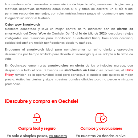
Los modelos más avanzados suman alertas de hipertensión, monitoreo de glucosa y
métricas deportivas detalladas como rutas GPS y ritmo de carrera. En el día a día,
permiten responder mensajes, controlar música, hacer pagos sin contacto y gestionar
la agenda sin sacar el teléfono.
Cyber wow Smartwatch
Mantente conectado y lleva un mejor control de tu bienestar con las
ofertas de
smartwatch
del
Cyber Wow
de Oechsle. Del
13 al 16 de julio de 2026
, descubre relojes
inteligentes con funciones para monitorear tu actividad física, frecuencia cardíaca,
calidad del sueño y recibir notificaciones desde tu muñeca.
Encuentra el
smartwatch
ideal para complementar tu rutina diaria y aprovecha
descuentos por tiempo limitado para llevarte la tecnología que se adapta a tu ritmo de
vida.
En Oechsle.pe encontrarás
smartwatches en oferta
de las principales marcas, con
despacho a todo el país. Si buscas un
smartwatch en Lima
o en provincias, el
Black
Friday
también es la oportunidad ideal para conseguir el modelo que quieres al mejor
precio. Activa las alertas y sigue nuestros canales oficiales para no perderte ninguna
promoción.
¡Descubre y compra en Oechsle!
Compra fácil y seguro
Cambios y devoluciones
En solo 6 simples pasos,
ve nuestro
En nuestras 26 tiendas a nivel