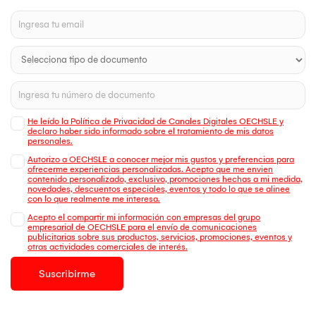
He leído la Política de Privacidad de Canales Digitales OECHSLE y
declaro haber sido informado sobre el tratamiento de mis datos
personales.
Autorizo a OECHSLE a conocer mejor mis gustos y preferencias para
ofrecerme experiencias personalizadas. Acepto que me envien
contenido personalizado, exclusivo, promociones hechas a mi medida,
novedades, descuentos especiales, eventos y todo lo que se alinee
con lo que realmente me interesa.
Acepto el compartir mi información con empresas del grupo
empresarial de OECHSLE para el envío de comunicaciones
publicitarias sobre sus productos, servicios, promociones, eventos y
otras actividades comerciales de interés.
Suscribirme