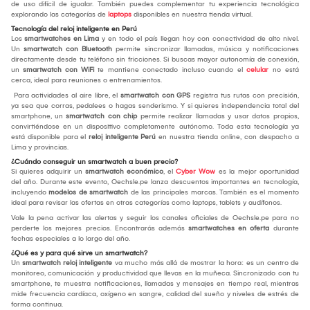
de uso difícil de igualar. También puedes complementar tu experiencia tecnológica
explorando las categorías de
laptops
disponibles en nuestra tienda virtual.
Tecnología del reloj inteligente en Perú
Los
smartwatches en Lima
y en todo el país llegan hoy con conectividad de alto nivel.
Un
smartwatch con Bluetooth
permite sincronizar llamadas, música y notificaciones
directamente desde tu teléfono sin fricciones. Si buscas mayor autonomía de conexión,
un
smartwatch con WiFi
te mantiene conectado incluso cuando el
celular
no está
cerca, ideal para reuniones o entrenamientos.
Para actividades al aire libre, el
smartwatch con GPS
registra tus rutas con precisión,
ya sea que corras, pedalees o hagas senderismo. Y si quieres independencia total del
smartphone, un
smartwatch con chip
permite realizar llamadas y usar datos propios,
convirtiéndose en un dispositivo completamente autónomo. Toda esta tecnología ya
está disponible para el
reloj inteligente Perú
en nuestra tienda online, con despacho a
Lima y provincias.
¿Cuándo conseguir un smartwatch a buen precio?
Si quieres adquirir un
smartwatch económico
, el
Cyber Wow
es la mejor oportunidad
del año. Durante este evento, Oechsle.pe lanza descuentos importantes en tecnología,
incluyendo
modelos de smartwatch
de las principales marcas. También es el momento
ideal para revisar las ofertas en otras categorías como laptops, tablets y audífonos.
Vale la pena activar las alertas y seguir los canales oficiales de Oechsle.pe para no
perderte los mejores precios. Encontrarás además
smartwatches en oferta
durante
fechas especiales a lo largo del año.
¿Qué es y para qué sirve un smartwatch?
Un
smartwatch reloj inteligente
va mucho más allá de mostrar la hora: es un centro de
monitoreo, comunicación y productividad que llevas en la muñeca. Sincronizado con tu
smartphone, te muestra notificaciones, llamadas y mensajes en tiempo real, mientras
mide frecuencia cardíaca, oxígeno en sangre, calidad del sueño y niveles de estrés de
forma continua.