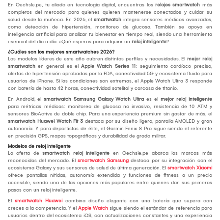
En Oechsle.pe, tu aliado en tecnología digital, encuentras los
relojes smartwatch
más
completos del mercado para quienes quieren mantenerse conectados y cuidar su
salud desde la muñeca. En 2026, el
smartwatch
integra sensores médicos avanzados,
como detección de hipertensión, monitoreo de glucosa. También se apoya en
inteligencia artificial para analizar tu bienestar en tiempo real, siendo una herramienta
esencial del día a día. ¿Qué esperas para adquirir un
reloj inteligente
?
¿Cuáles son los mejores smartwatches 2026?
Los modelos líderes de este año cubren distintos perfiles y necesidades. El
mejor reloj
smartwatch
en general es el
Apple Watch Series 11
: seguimiento cardíaco preciso,
alertas de hipertensión aprobadas por la FDA, conectividad 5G y ecosistema fluido para
usuarios de iPhone. Si las condiciones son extremas, el Apple Watch Ultra 3 responde
con batería de hasta 42 horas, conectividad satelital y carcasa de titanio.
En Android, el
smartwatch Samsung Galaxy Watch Ultra
es el
mejor reloj inteligente
para métricas médicas: monitoreo de glucosa no invasivo, resistencia de 10 ATM y
sensores BioActive de doble chip. Para una experiencia premium sin gastar de más, el
smartwatch Huawei Watch Fit 3
destaca por su diseño ligero, pantalla AMOLED y gran
autonomía. Y para deportistas de élite, el Garmin Fenix 8 Pro sigue siendo el referente
en precisión GPS, mapas topográficos y durabilidad de grado militar.
Modelos de reloj inteligente
La oferta de
smartwatch reloj inteligente
en Oechsle.pe abarca las marcas más
reconocidas del mercado. El
smartwatch Samsung
destaca por su integración con el
ecosistema Galaxy y sus sensores de salud de última generación. El
smartwatch Xiaomi
ofrece pantallas nítidas, autonomía extendida y funciones de fitness a un precio
accesible, siendo una de las opciones más populares entre quienes dan sus primeros
pasos con un reloj inteligente.
El
smartwatch Huawei
combina diseño elegante con una batería que supera con
creces a la competencia. Y el
Apple Watch
sigue siendo el estándar de referencia para
usuarios dentro del ecosistema iOS, con actualizaciones constantes y una experiencia