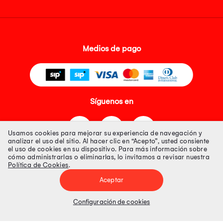
Medios de pago
Síguenos en
Usamos cookies para mejorar su experiencia de navegación y
analizar el uso del sitio. Al hacer clic en “Acepto”, usted consiente
el uso de cookies en su dispositivo. Para más información sobre
cómo administrarlas o eliminarlas, lo invitamos a revisar nuestra
Política de Cookies
.
Tienda 100% Segura
Aceptar
Tiendas Peruanas S.A. R.U.C. Nº 20493020618. Todos los derechos
reservados. Av. Aviación 2405 Piso 3, San Borja
Configuración de cookies
Precios disponibles solo en www.oechsle.pe. Precios online publicados
pueden incluir descuento adicional. Precios sujetos a variaciones sin
previo aviso. Productos sujetos a disponibilidad de stock