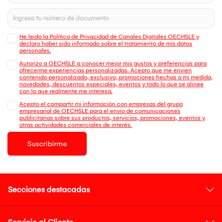
He leído la Política de Privacidad de Canales Digitales OECHSLE y
declaro haber sido informado sobre el tratamiento de mis datos
personales.
Autorizo a OECHSLE a conocer mejor mis gustos y preferencias para
ofrecerme experiencias personalizadas. Acepto que me envien
contenido personalizado, exclusivo, promociones hechas a mi medida,
novedades, descuentos especiales, eventos y todo lo que se alinee
con lo que realmente me interesa.
Acepto el compartir mi información con empresas del grupo
empresarial de OECHSLE para el envío de comunicaciones
publicitarias sobre sus productos, servicios, promociones, eventos y
otras actividades comerciales de interés.
Suscribirme
Secciones destacadas