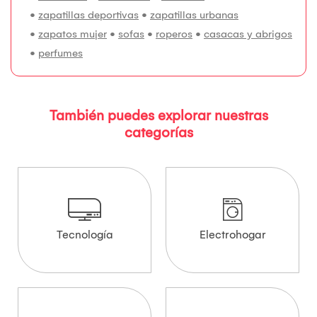
•
zapatillas deportivas
•
zapatillas urbanas
•
zapatos mujer
•
sofas
•
roperos
•
casacas y abrigos
•
perfumes
También puedes explorar nuestras
categorías
Tecnología
Electrohogar