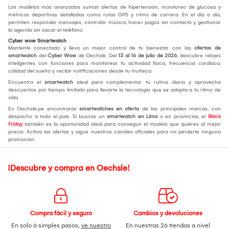
Los modelos más avanzados suman alertas de hipertensión, monitoreo de glucosa y
métricas deportivas detalladas como rutas GPS y ritmo de carrera. En el día a día,
permiten responder mensajes, controlar música, hacer pagos sin contacto y gestionar
la agenda sin sacar el teléfono.
Cyber wow Smartwatch
Mantente conectado y lleva un mejor control de tu bienestar con las
ofertas de
smartwatch
del
Cyber Wow
de Oechsle. Del
13 al 16 de julio de 2026
, descubre relojes
inteligentes con funciones para monitorear tu actividad física, frecuencia cardíaca,
calidad del sueño y recibir notificaciones desde tu muñeca.
Encuentra el
smartwatch
ideal para complementar tu rutina diaria y aprovecha
descuentos por tiempo limitado para llevarte la tecnología que se adapta a tu ritmo de
vida.
En Oechsle.pe encontrarás
smartwatches en oferta
de las principales marcas, con
despacho a todo el país. Si buscas un
smartwatch en Lima
o en provincias, el
Black
Friday
también es la oportunidad ideal para conseguir el modelo que quieres al mejor
precio. Activa las alertas y sigue nuestros canales oficiales para no perderte ninguna
promoción.
¡Descubre y compra en Oechsle!
Compra fácil y seguro
Cambios y devoluciones
En solo 6 simples pasos,
ve nuestro
En nuestras 26 tiendas a nivel