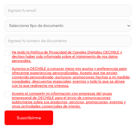
He leído la Política de Privacidad de Canales Digitales OECHSLE y
declaro haber sido informado sobre el tratamiento de mis datos
personales.
Autorizo a OECHSLE a conocer mejor mis gustos y preferencias para
ofrecerme experiencias personalizadas. Acepto que me envien
contenido personalizado, exclusivo, promociones hechas a mi medida,
novedades, descuentos especiales, eventos y todo lo que se alinee
con lo que realmente me interesa.
Acepto el compartir mi información con empresas del grupo
empresarial de OECHSLE para el envío de comunicaciones
publicitarias sobre sus productos, servicios, promociones, eventos y
otras actividades comerciales de interés.
Suscribirme