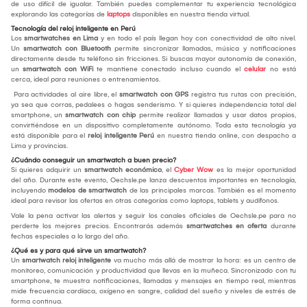
de uso difícil de igualar. También puedes complementar tu experiencia tecnológica
explorando las categorías de
laptops
disponibles en nuestra tienda virtual.
Tecnología del reloj inteligente en Perú
Los
smartwatches en Lima
y en todo el país llegan hoy con conectividad de alto nivel.
Un
smartwatch con Bluetooth
permite sincronizar llamadas, música y notificaciones
directamente desde tu teléfono sin fricciones. Si buscas mayor autonomía de conexión,
un
smartwatch con WiFi
te mantiene conectado incluso cuando el
celular
no está
cerca, ideal para reuniones o entrenamientos.
Para actividades al aire libre, el
smartwatch con GPS
registra tus rutas con precisión,
ya sea que corras, pedalees o hagas senderismo. Y si quieres independencia total del
smartphone, un
smartwatch con chip
permite realizar llamadas y usar datos propios,
convirtiéndose en un dispositivo completamente autónomo. Toda esta tecnología ya
está disponible para el
reloj inteligente Perú
en nuestra tienda online, con despacho a
Lima y provincias.
¿Cuándo conseguir un smartwatch a buen precio?
Si quieres adquirir un
smartwatch económico
, el
Cyber Wow
es la mejor oportunidad
del año. Durante este evento, Oechsle.pe lanza descuentos importantes en tecnología,
incluyendo
modelos de smartwatch
de las principales marcas. También es el momento
ideal para revisar las ofertas en otras categorías como laptops, tablets y audífonos.
Vale la pena activar las alertas y seguir los canales oficiales de Oechsle.pe para no
perderte los mejores precios. Encontrarás además
smartwatches en oferta
durante
fechas especiales a lo largo del año.
¿Qué es y para qué sirve un smartwatch?
Un
smartwatch reloj inteligente
va mucho más allá de mostrar la hora: es un centro de
monitoreo, comunicación y productividad que llevas en la muñeca. Sincronizado con tu
smartphone, te muestra notificaciones, llamadas y mensajes en tiempo real, mientras
mide frecuencia cardíaca, oxígeno en sangre, calidad del sueño y niveles de estrés de
forma continua.