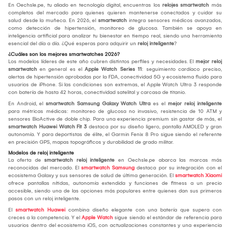
En Oechsle.pe, tu aliado en tecnología digital, encuentras los
relojes smartwatch
más
completos del mercado para quienes quieren mantenerse conectados y cuidar su
salud desde la muñeca. En 2026, el
smartwatch
integra sensores médicos avanzados,
como detección de hipertensión, monitoreo de glucosa. También se apoya en
inteligencia artificial para analizar tu bienestar en tiempo real, siendo una herramienta
esencial del día a día. ¿Qué esperas para adquirir un
reloj inteligente
?
¿Cuáles son los mejores smartwatches 2026?
Los modelos líderes de este año cubren distintos perfiles y necesidades. El
mejor reloj
smartwatch
en general es el
Apple Watch Series 11
: seguimiento cardíaco preciso,
alertas de hipertensión aprobadas por la FDA, conectividad 5G y ecosistema fluido para
usuarios de iPhone. Si las condiciones son extremas, el Apple Watch Ultra 3 responde
con batería de hasta 42 horas, conectividad satelital y carcasa de titanio.
En Android, el
smartwatch Samsung Galaxy Watch Ultra
es el
mejor reloj inteligente
para métricas médicas: monitoreo de glucosa no invasivo, resistencia de 10 ATM y
sensores BioActive de doble chip. Para una experiencia premium sin gastar de más, el
smartwatch Huawei Watch Fit 3
destaca por su diseño ligero, pantalla AMOLED y gran
autonomía. Y para deportistas de élite, el Garmin Fenix 8 Pro sigue siendo el referente
en precisión GPS, mapas topográficos y durabilidad de grado militar.
Modelos de reloj inteligente
La oferta de
smartwatch reloj inteligente
en Oechsle.pe abarca las marcas más
reconocidas del mercado. El
smartwatch Samsung
destaca por su integración con el
ecosistema Galaxy y sus sensores de salud de última generación. El
smartwatch Xiaomi
ofrece pantallas nítidas, autonomía extendida y funciones de fitness a un precio
accesible, siendo una de las opciones más populares entre quienes dan sus primeros
pasos con un reloj inteligente.
El
smartwatch Huawei
combina diseño elegante con una batería que supera con
creces a la competencia. Y el
Apple Watch
sigue siendo el estándar de referencia para
usuarios dentro del ecosistema iOS, con actualizaciones constantes y una experiencia