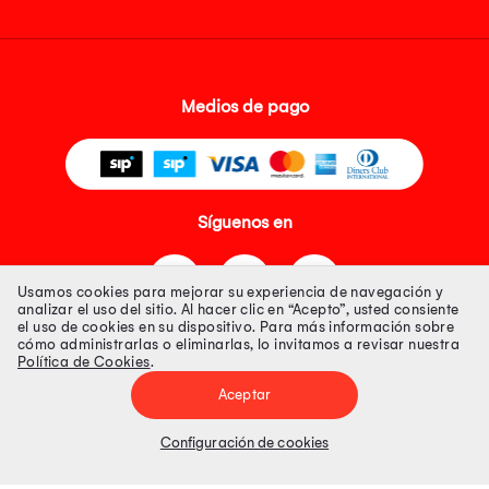
Medios de pago
Síguenos en
Usamos cookies para mejorar su experiencia de navegación y
analizar el uso del sitio. Al hacer clic en “Acepto”, usted consiente
el uso de cookies en su dispositivo. Para más información sobre
cómo administrarlas o eliminarlas, lo invitamos a revisar nuestra
Política de Cookies
.
Tienda 100% Segura
Aceptar
Tiendas Peruanas S.A. R.U.C. Nº 20493020618. Todos los derechos
reservados. Av. Aviación 2405 Piso 3, San Borja
Configuración de cookies
Precios disponibles solo en www.oechsle.pe. Precios online publicados
pueden incluir descuento adicional. Precios sujetos a variaciones sin
previo aviso. Productos sujetos a disponibilidad de stock