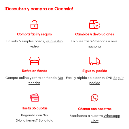
¡Descubre y compra en Oechsle!
Compra fácil y seguro
Cambios y devoluciones
En solo 6 simples pasos,
ve nuestro
En nuestras 26 tiendas a nivel
video
nacional
Retiro en tienda
Sigue tu pedido
Compra online y retira en tienda.
Ver
Fácil y rápido sólo con tu DNI.
Seguir
tiendas
pedido
Hasta 36 cuotas
Chatea con nosotros
Pagando con Sip
Escríbenos a nuestro
Whatsapp
¿No la tienes?
Solicítala
Chat