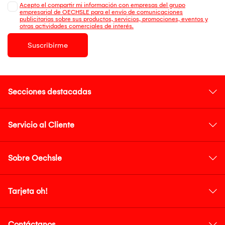
Acepto el compartir mi información con empresas del grupo
empresarial de OECHSLE para el envío de comunicaciones
publicitarias sobre sus productos, servicios, promociones, eventos y
otras actividades comerciales de interés.
Suscribirme
Secciones destacadas
Servicio al Cliente
Sobre Oechsle
Tarjeta oh!
Contáctanos