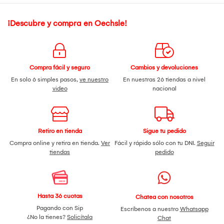
¡Descubre y compra en Oechsle!
Compra fácil y seguro
Cambios y devoluciones
En solo 6 simples pasos,
ve nuestro
En nuestras 26 tiendas a nivel
video
nacional
Retiro en tienda
Sigue tu pedido
Compra online y retira en tienda.
Ver
Fácil y rápido sólo con tu DNI.
Seguir
tiendas
pedido
Hasta 36 cuotas
Chatea con nosotros
Pagando con Sip
Escríbenos a nuestro
Whatsapp
¿No la tienes?
Solicítala
Chat