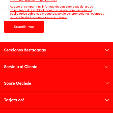
Acepto el compartir mi información con empresas del grupo
empresarial de OECHSLE para el envío de comunicaciones
publicitarias sobre sus productos, servicios, promociones, eventos y
otras actividades comerciales de interés.
Suscribirme
Secciones destacadas
Servicio al Cliente
Sobre Oechsle
Tarjeta oh!