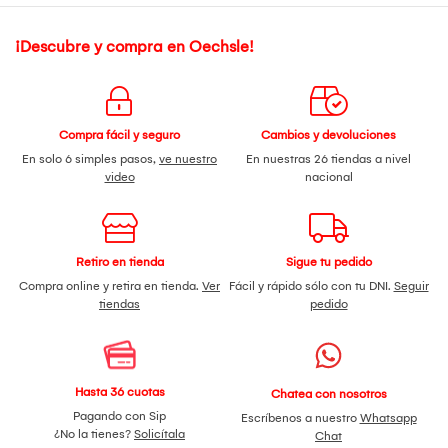
¡Descubre y compra en Oechsle!
Compra fácil y seguro
Cambios y devoluciones
En solo 6 simples pasos,
ve nuestro
En nuestras 26 tiendas a nivel
video
nacional
Retiro en tienda
Sigue tu pedido
Compra online y retira en tienda.
Ver
Fácil y rápido sólo con tu DNI.
Seguir
tiendas
pedido
Hasta 36 cuotas
Chatea con nosotros
Pagando con Sip
Escríbenos a nuestro
Whatsapp
¿No la tienes?
Solicítala
Chat