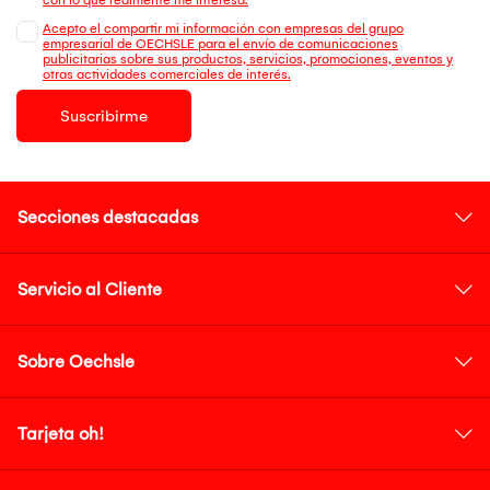
Acepto el compartir mi información con empresas del grupo
empresarial de OECHSLE para el envío de comunicaciones
publicitarias sobre sus productos, servicios, promociones, eventos y
otras actividades comerciales de interés.
Suscribirme
Secciones destacadas
Servicio al Cliente
Sobre Oechsle
Tarjeta oh!