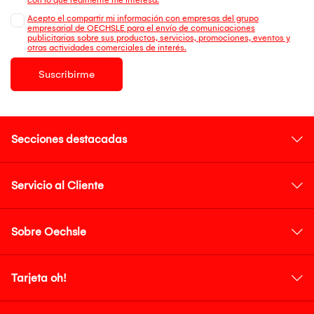
Acepto el compartir mi información con empresas del grupo
empresarial de OECHSLE para el envío de comunicaciones
publicitarias sobre sus productos, servicios, promociones, eventos y
otras actividades comerciales de interés.
Suscribirme
Secciones destacadas
Servicio al Cliente
Sobre Oechsle
Tarjeta oh!