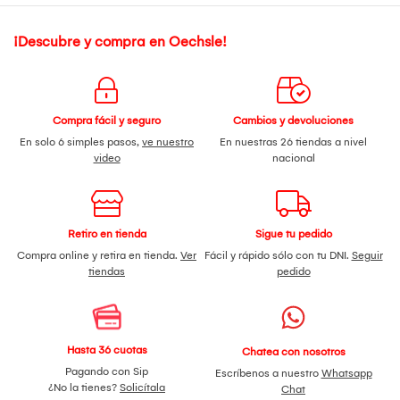
¡Descubre y compra en Oechsle!
Compra fácil y seguro
Cambios y devoluciones
En solo 6 simples pasos,
ve nuestro
En nuestras 26 tiendas a nivel
video
nacional
Retiro en tienda
Sigue tu pedido
Compra online y retira en tienda.
Ver
Fácil y rápido sólo con tu DNI.
Seguir
tiendas
pedido
Hasta 36 cuotas
Chatea con nosotros
Pagando con Sip
Escríbenos a nuestro
Whatsapp
¿No la tienes?
Solicítala
Chat