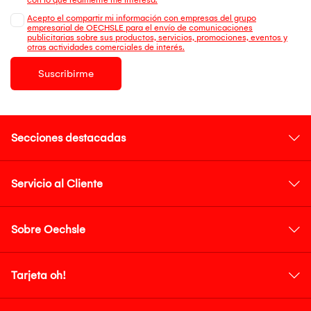
Acepto el compartir mi información con empresas del grupo
empresarial de OECHSLE para el envío de comunicaciones
publicitarias sobre sus productos, servicios, promociones, eventos y
otras actividades comerciales de interés.
Suscribirme
Secciones destacadas
Servicio al Cliente
Sobre Oechsle
Tarjeta oh!