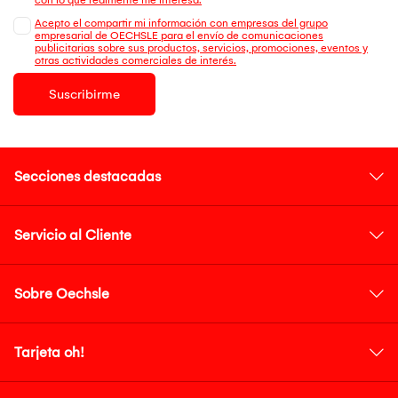
Acepto el compartir mi información con empresas del grupo
empresarial de OECHSLE para el envío de comunicaciones
publicitarias sobre sus productos, servicios, promociones, eventos y
otras actividades comerciales de interés.
Suscribirme
Secciones destacadas
Servicio al Cliente
Sobre Oechsle
Tarjeta oh!