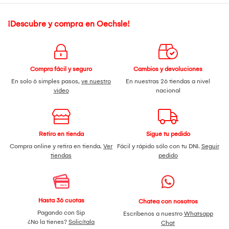
¡Descubre y compra en Oechsle!
Compra fácil y seguro
Cambios y devoluciones
En solo 6 simples pasos,
ve nuestro
En nuestras 26 tiendas a nivel
video
nacional
Retiro en tienda
Sigue tu pedido
Compra online y retira en tienda.
Ver
Fácil y rápido sólo con tu DNI.
Seguir
tiendas
pedido
Hasta 36 cuotas
Chatea con nosotros
Pagando con Sip
Escríbenos a nuestro
Whatsapp
¿No la tienes?
Solicítala
Chat