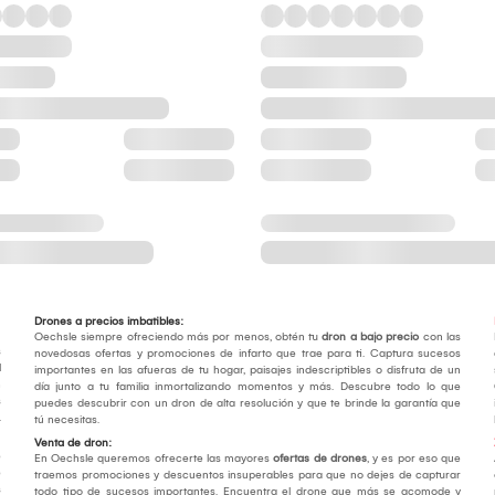
Drones a precios imbatibles:
Oechsle siempre ofreciendo más por menos, obtén tu
dron a bajo precio
con las
s
novedosas ofertas y promociones de infarto que trae para ti. Captura sucesos
l
importantes en las afueras de tu hogar, paisajes indescriptibles o disfruta de un
n
día junto a tu familia inmortalizando momentos y más. Descubre todo lo que
s
puedes descubrir con un dron de alta resolución y que te brinde la garantía que
.
tú necesitas.
Venta de dron:
e
En Oechsle queremos ofrecerte las mayores
ofertas de drones
, y es por eso que
e
traemos promociones y descuentos insuperables para que no dejes de capturar
s
todo tipo de sucesos importantes. Encuentra el drone que más se acomode y