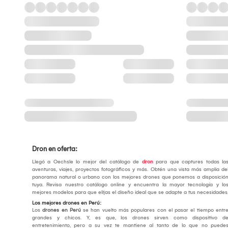
Dron en oferta:
Llegó a Oechsle lo mejor del catálogo de
dron
para que captures todas la
aventuras, viajes, proyectos fotográficos y más. Obtén una vista más amplia de
panorama natural o urbano con los mejores drones que ponemos a disposició
tuya. Revisa nuestro catálogo online y encuentra la mayor tecnología y lo
mejores modelos para que elijas el diseño ideal que se adapte a tus necesidades
Los mejores drones en Perú:
Los
drones en Perú
se han vuelto más populares con el pasar el tiempo entr
grandes y chicos. Y, es que, los drones sirven como dispositivo d
entretenimiento, pero a su vez te mantiene al tanto de lo que no puede