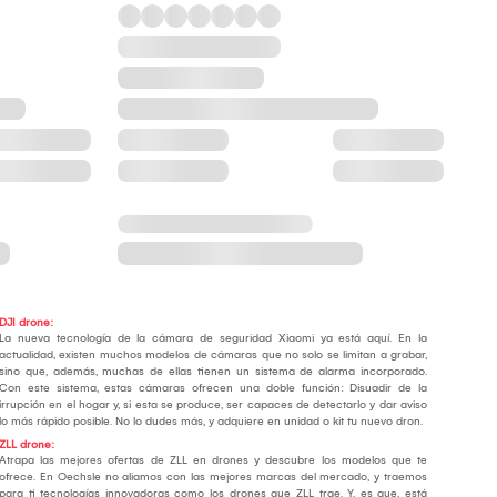
DJI drone:
La nueva tecnología de la cámara de seguridad Xiaomi ya está aquí. En la
actualidad, existen muchos modelos de cámaras que no solo se limitan a grabar,
sino que, además, muchas de ellas tienen un sistema de alarma incorporado.
Con este sistema, estas cámaras ofrecen una doble función: Disuadir de la
irrupción en el hogar y, si esta se produce, ser capaces de detectarlo y dar aviso
lo más rápido posible. No lo dudes más, y adquiere en unidad o kit tu nuevo dron.
ZLL drone:
Atrapa las mejores ofertas de ZLL en drones y descubre los modelos que te
ofrece. En Oechsle no aliamos con las mejores marcas del mercado, y traemos
para ti tecnologías innovadoras como los drones que ZLL trae. Y, es que, está